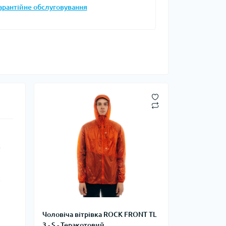
арантійне обслуговування
Запальнички
Кресала
анки, чайники,
Сухе пальне
Штормові сірники
судочки
суари
ду
ки
ади
R
и, стакани
у
Снігоступи
Чоловіча вітрівка ROCK FRONT TL
Лавинне спорядження
3 - S - Теракотовий