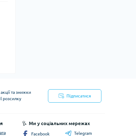
акції та знижки
Підписатися
il розсилку
йності
я
Ми у соціальних мережах
ата
Telegram
Facebook