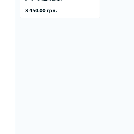
тупи
3 450.00 грн.
е спорядження
тузок
Баули
Валізи
Гаманці
Дорожні сумки
Замки та аксесуари для валіз
Косметички
Органайзери
Поясні сумки
Сумки на кермо
Сумки на плече
Шопери
Мішки для речей