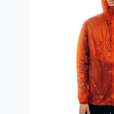
Фут
Кіло
Комп
Запч
Біот
Кем