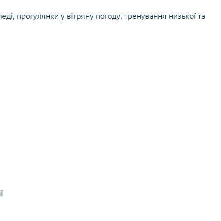
Кішки, льдос
истичні рушники
Льодоруби
еді, прогулянки у вітряну погоду, тренування низької та
Страхувальн
Сумки для мо
ї