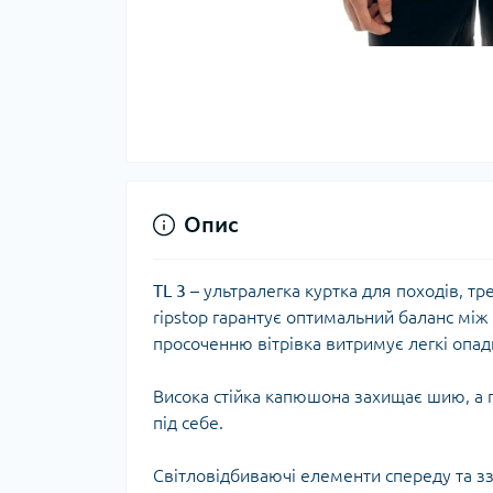
Тер
Тер
Тер
Запч
тер
Опис
TL 3
– ультралегка куртка для походів, тр
ripstop гарантує оптимальний баланс мі
просоченню вітрівка витримує легкі опад
Висока стійка капюшона захищає шию, а п
під себе.
Гігі
Дог
Світловідбиваючі елементи спереду та з
сон