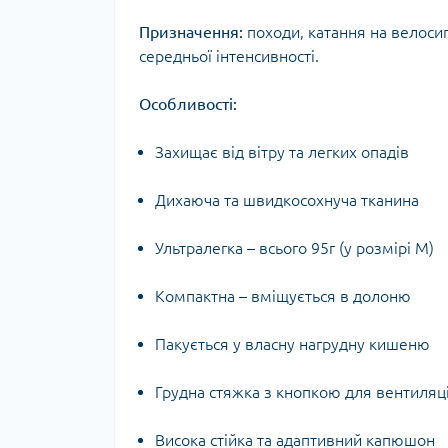
Тур
Призначення:
походи, катання на велосип
середньої інтенсивності.
Особливості:
Захищає від вітру та легких опадів
Дихаюча та швидкосохнуча тканина
Ультралегка – всього 95г (у розмірі М)
Компактна – вміщується в долоню
Пакується у власну нагрудну кишеню
Грудна стяжка з кнопкою для вентиляці
Висока стійка та адаптивний капюшон