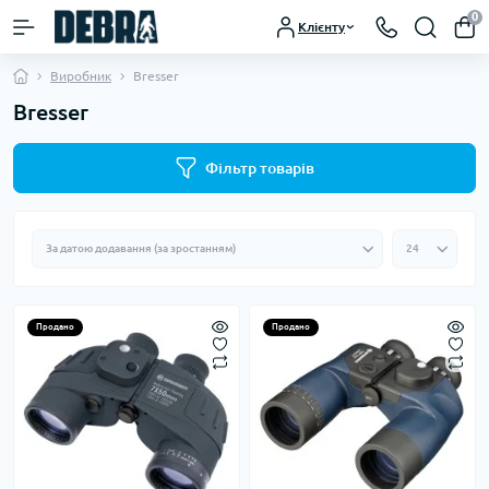
0
Клієнту
Виробник
Bresser
Bresser
Фільтр товарів
Продано
Продано