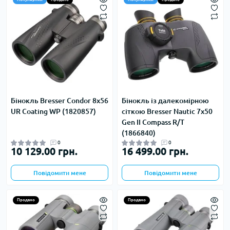
Бінокль Bresser Condor 8x56
Бінокль із далекомірною
UR Coating WP (1820857)
сіткою Bresser Nautic 7x50
Gen II Compass R/T
(1866840)
0
0
10 129.00 грн.
16 499.00 грн.
Повідомити мене
Повідомити мене
Продано
Продано