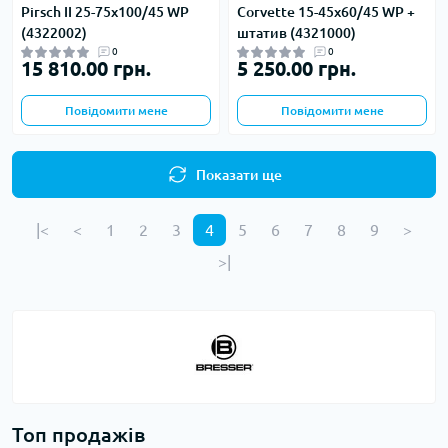
Pirsch II 25-75x100/45 WP
Corvette 15-45x60/45 WP +
(4322002)
штатив (4321000)
0
0
15 810.00 грн.
5 250.00 грн.
Повідомити мене
Повідомити мене
Показати ще
|<
<
1
2
3
4
5
6
7
8
9
>
>|
Топ продажів