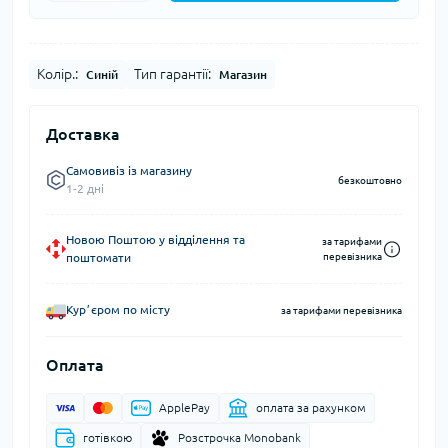
Колір.:
Тип гарантії:
Синій
Магазин
Доставка
Самовивіз із магазину
безкоштовно
1-2 дні
Новою Поштою у відділення та
за тарифами
поштомати
перевізника
Курʼєром по місту
за тарифами перевізника
Оплата
ApplePay
оплата за рахунком
готівкою
Розстрочка Monobank