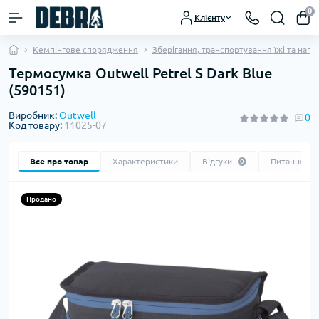
0
Клієнту
Кемпінгове спорядження
Зберігання, транспортування їжі та напо
Термосумка Outwell Petrel S Dark Blue
(590151)
Виробник:
Outwell
0
Код товару:
11025-07
Все про товар
Характеристики
Відгуки
Питання
0
0
Продано