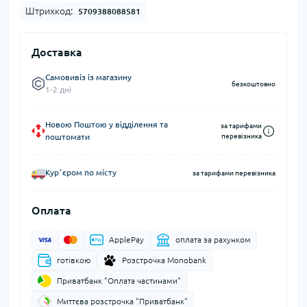
Штрихкод:
5709388088581
Доставка
Самовивіз із магазину
безкоштовно
1-2 дні
Новою Поштою у відділення та
за тарифами
поштомати
перевізника
Курʼєром по місту
за тарифами перевізника
Оплата
ApplePay
оплата за рахунком
готівкою
Розстрочка Monobank
Приватбанк "Оплата частинами"
Миттєва розстрочка "Приватбанк"