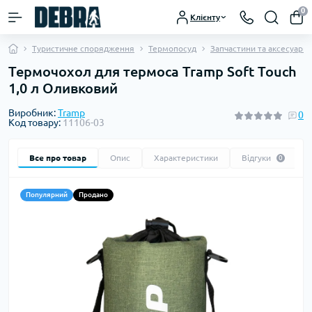
0
Клієнту
Туристичне спорядження
Термопосуд
Запчастини та аксесуари
Термочохол для термоса Tramp Soft Touch
1,0 л Оливковий
Виробник:
Tramp
0
Код товару:
11106-03
Все про товар
Опис
Характеристики
Відгуки
0
Популярний
Продано