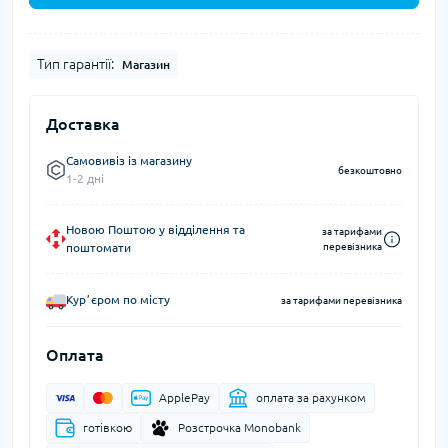
Тип гарантії:
Магазин
Доставка
Самовивіз із магазину
безкоштовно
1-2 дні
Новою Поштою у відділення та
за тарифами
поштомати
перевізника
Курʼєром по місту
за тарифами перевізника
Оплата
ApplePay
оплата за рахунком
готівкою
Розстрочка Monobank