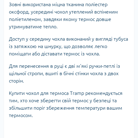
Зовні використана міцна тканина поліестер
оксфорд, усередині чохол утеплений вспіненим
поліетиленом, завдяки якому термос довше
утримуватиме тепло.
Доступ у середину чохла виконаний у вигляді тубуса
із затяжкою на шнурку, що дозволяє легко
поміщати або діставати термос із чохла.
Для перенесення в руці є дві м'які ручки-петлі із
щільної стропи, вшиті в бічні стінки чохла з двох
сторін.
Купити чохол для термоса Tramp рекомендується
тим, хто хоче зберегти свій термос у безпеці та
збільшити поріг збереження температури вашим
термосом.