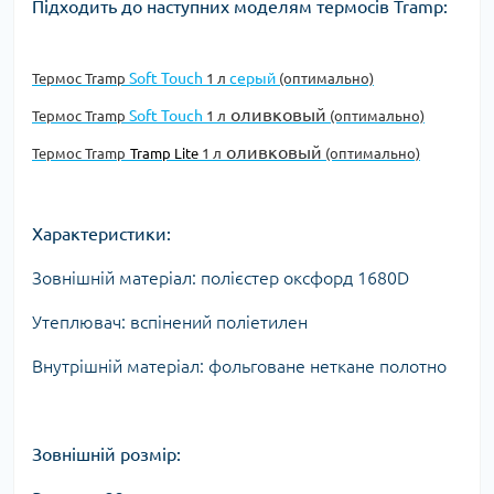
Підходить до наступних моделям термосів Tramp:
Soft Touch
серый
Термос
Tramp
1 л
(оптимально)
оливковый
Soft Touch
Термос
Tramp
1 л
(оптимально)
оливковый
Термос
Tramp
Tramp Lite
1 л
(оптимально)
Характеристики:
Зовнішній матеріал: полієстер оксфорд 1680D
Утеплювач: вспінений поліетилен
Внутрішній матеріал: фольговане неткане полотно
Зовнішній розмір: