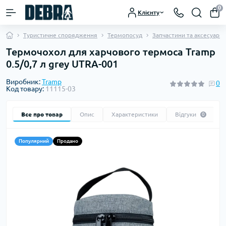
0
Клієнту
Туристичне спорядження
Термопосуд
Запчастини та аксесуари
Термочохол для харчового термоса Tramp
0.5/0,7 л grey UTRA-001
Виробник:
Tramp
0
Код товару:
11115-03
Все про товар
Опис
Характеристики
Відгуки
0
Популярний
Продано