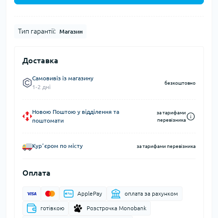
Тип гарантії:
Магазин
Доставка
Самовивіз із магазину
безкоштовно
1-2 дні
Новою Поштою у відділення та
за тарифами
поштомати
перевізника
Курʼєром по місту
за тарифами перевізника
Оплата
ApplePay
оплата за рахунком
готівкою
Розстрочка Monobank