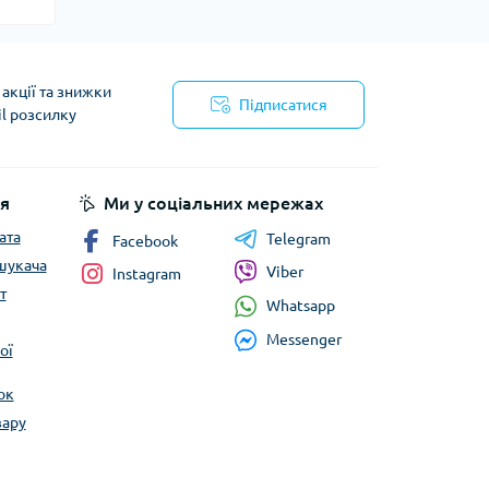
акції та знижки
Підписатися
il розсилку
йності
я
Ми у соціальних мережах
ата
Telegram
Facebook
шукача
Viber
Instagram
т
Whatsapp
Messenger
ої
ок
вару