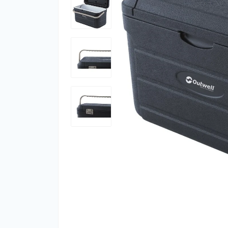
Фут
Кіло
Комп
Запч
Біот
Кем