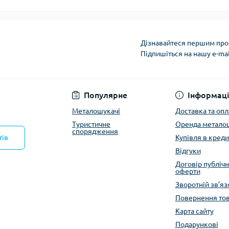
Дізнавайтеся першим про 
Підпишіться на нашу e-ma
Політика конфіденці
Популярне
Інформаці
Металошукачі
Доставка та опл
Туристичне
Оренда метало
спорядження
тів
Купівля в креди
Відгуки
Договір публічн
оферти
Зворотній зв’яз
Повернення то
Карта сайту
Подарункові