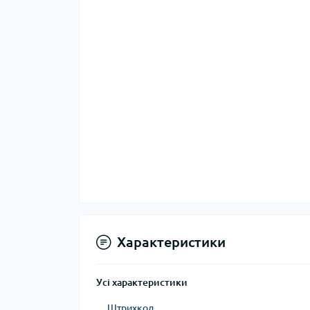
Тер
Тер
Тер
Запч
тер
Характеристики
Гігі
Усі характеристики
Дог
Штрихкод
сон