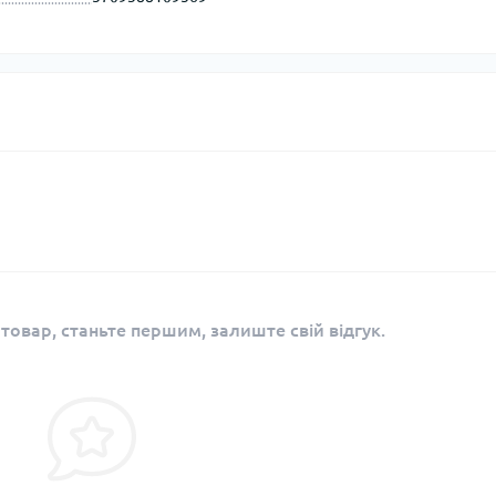
Кішки, льдос
истичні рушники
Льодоруби
Страхувальн
Сумки для мо
 товар, станьте першим, залиште свій відгук.