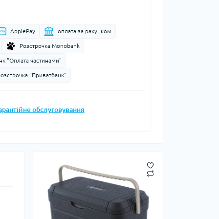
Запальнички
Кресала
ApplePay
оплата за рахунком
анки, чайники,
Сухе пальне
Розстрочка Monobank
Штормові сірники
судочки
нк "Оплата частинами"
суари
розстрочка "Приватбанк"
ду
ки
арантійне обслуговування
ади
и, стакани
Снігоступи
Лавинне спорядження