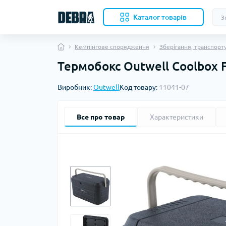
Каталог товарiв
Кемпінгове спорядження
Зберігання, транспорту
Термобокс Outwell Coolbox F
Скл
Виробник:
Outwell
Код товару:
11041-07
Нож
Кухо
Кол
Все про товар
Характеристики
Акс
Ком
Наме
Вкл
Бів
Под
Ков
Ком