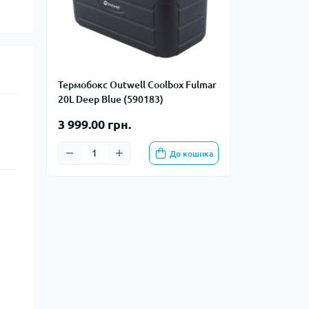
тупи
е спорядження
тузок
Термобокс Outwell Coolbox Fulmar
20L Deep Blue (590183)
Баули
3 999.00 грн.
Валізи
Гаманці
До кошика
Дорожні сумки
Замки та аксесуари для валіз
Косметички
Органайзери
Поясні сумки
Сумки на кермо
Сумки на плече
Шопери
Мішки для речей