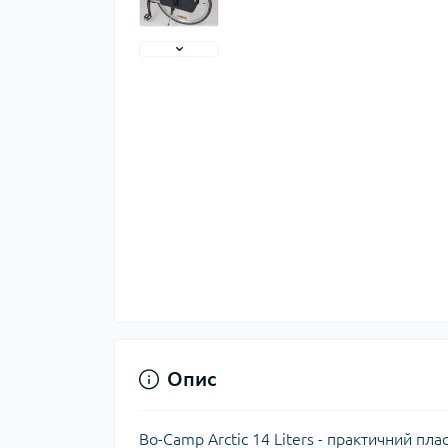
Тер
Тер
Тер
Запч
тер
Опис
Гігі
Дог
Bo-Camp Arctic 14 Liters - практичний пл
сон