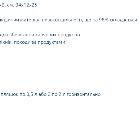
В, см: 34х12х25
к
яційний матеріал низької щільності, що на 98% складається 
для зберігання харчових продуктів
пікнік, походи за продуктами
 пляшок по 0,5 л або 2 по 2 л горизонтально