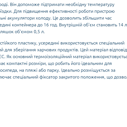
Кішки, льдос
роді. Він допоможе підтримати необхідну температуру
истичні рушники
Льодоруби
поїздки. Для підвищення ефективності роботи пристрою
Страхувальн
ьні акумулятори холоду. Це дозволить збільшити час
Сумки для мо
дині контейнера до 16 год. Внутрішній об'єм становить 14 л
ляшок об'ємом 0,5 л.
тійкого пластику, усередині використовується спеціальний
й для зберігання харчових продуктів. Цей матеріал відпові
ЄС. Як основний термоізоляційний матеріал використовуєть
ає компактні розміри, що робить його ідеальним для
осипеда, на пляжі або парку. Ідеально розміщується за
лючає спеціальний фіксатор закритого положення, що дозво