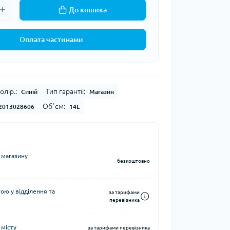
До кошика
Кавоварки кемпінгові
а та контейнери
Казанки кемпінгові
Електричні грілки
Оплата частинами
Набори посуду кемпінгові
Хімічні грілки
Чайники кемпінгові
Туристичні газові плити
олір.:
Тип гарантії:
Синій
Магазин
Обʼєм:
2013028606
14L
Компаси
тні системи
Чохли для карт
 магазину
безкоштовно
води
ю у відділення та
за тарифами
і води
перевізника
 місту
за тарифами перевізника