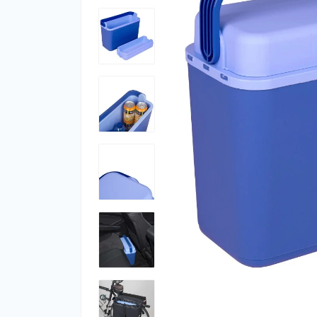
Фут
Кіло
Комп
Запч
Біот
Кем