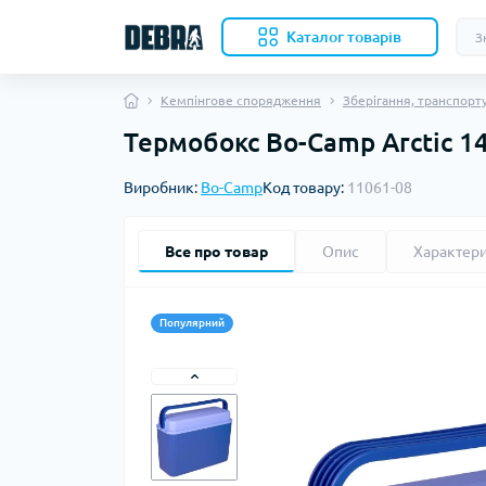
Каталог товарiв
Кемпінгове спорядження
Зберігання, транспорту
Термобокс Bo-Camp Arctic 14
Скл
Виробник:
Bo-Camp
Код товару:
11061-08
Нож
Кухо
Кол
Все про товар
Опис
Характер
Акс
Ком
Наме
Популярний
Вкл
Бів
Под
Ков
Ком