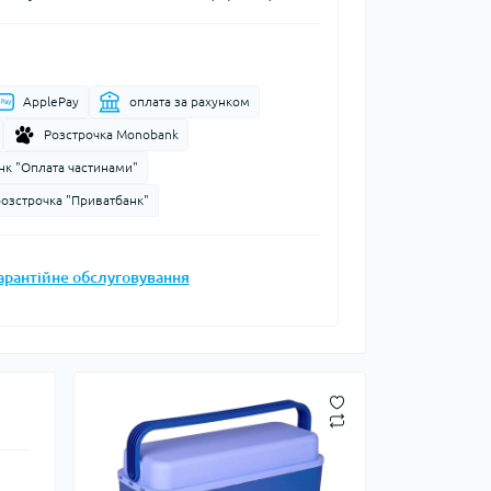
Запальнички
Кресала
анки, чайники,
Сухе пальне
ApplePay
оплата за рахунком
Штормові сірники
судочки
Розстрочка Monobank
суари
нк "Оплата частинами"
розстрочка "Приватбанк"
ду
ки
арантійне обслуговування
ади
и, стакани
Снігоступи
Лавинне спорядження