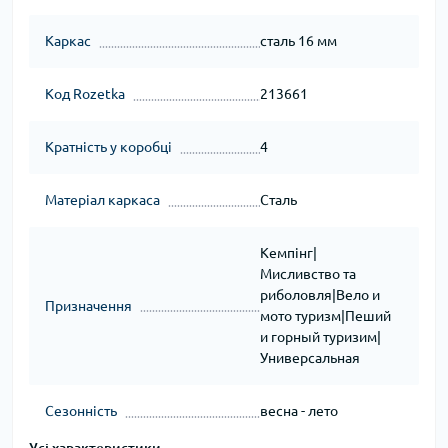
Каркас
сталь 16 мм
Код Rozetka
213661
Кратність у коробці
4
Матеріал каркаса
Сталь
Кемпінг|
Мисливство та
риболовля|Вело и
Призначення
мото туризм|Пеший
и горный туризим|
Универсальная
Сезонність
весна - лето