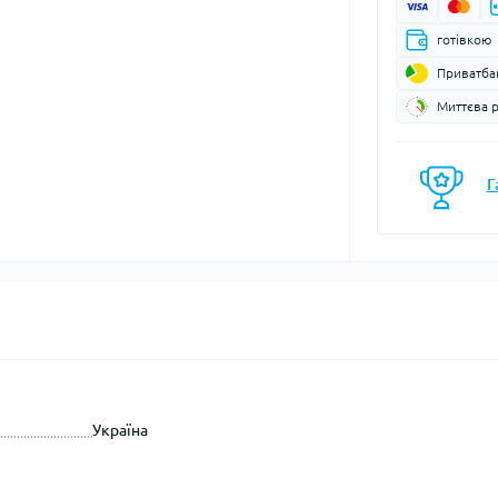
моси
Кавоварки
готівкою
Газові балони
мочашки
Казанки
Газові пальники
Приватба
мопляшки
Каструлі, каз
Газові різаки
кавоварки
Миттєва 
астини та аксесуари для
Мультипаливні пальники
мопосуду
Контейнери, 
Системи приготування їжі
Кухонні аксе
Г
Спиртові пальники
Миски
Запчастини, аксесуари,
Набори посу
комплектуючі до пальників
Обробні дош
та балонів
Сковорідки
Столові прил
Чайники
Чашки, кружк
Україна
єнічні засоби
Блок-ролики
ляд за шкірою та
Гаки
цезахисні засоби