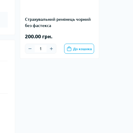
тупи
е спорядження
Страхувальний ремінець чорний
тузок
без фастекса
200.00 грн.
Баули
До кошика
Валізи
Гаманці
Дорожні сумки
Замки та аксесуари для валіз
Косметички
Органайзери
Поясні сумки
Сумки на кермо
Сумки на плече
Шопери
Мішки для речей