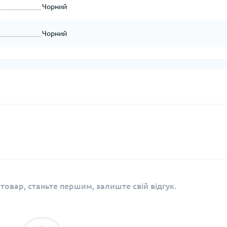
Кішки, льдос
Чорний
истичні рушники
Льодоруби
Страхувальн
Чорний
Сумки для мо
 товар, станьте першим, залиште свій відгук.