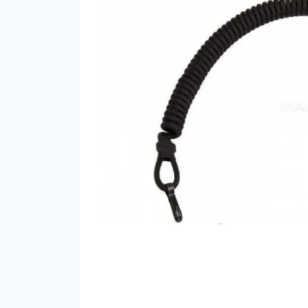
Фут
Кіло
Комп
Запч
Біот
Кем