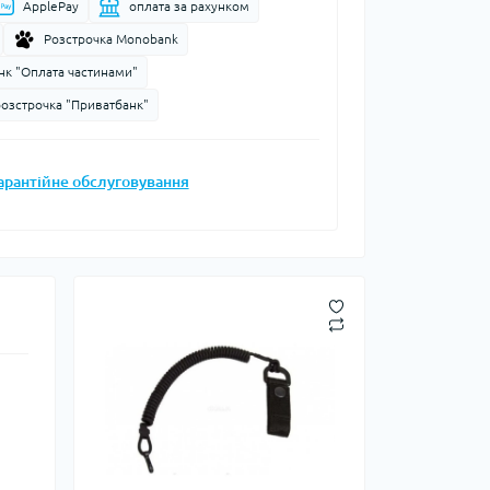
ApplePay
оплата за рахунком
Запальнички
Розстрочка Monobank
Кресала
нк "Оплата частинами"
анки, чайники,
Сухе пальне
розстрочка "Приватбанк"
Штормові сірники
судочки
суари
арантійне обслуговування
ду
ки
ади
и, стакани
Снігоступи
Лавинне спорядження