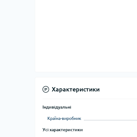
Тер
Тер
Тер
Запч
тер
Характеристики
Індивідуальні
Країна-виробник
Гігі
Усі характеристики
Дог
сон