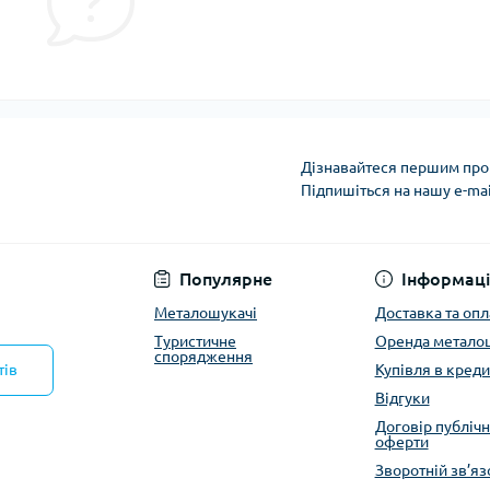
Дізнавайтеся першим про 
Підпишіться на нашу e-ma
Політика конфіденці
Популярне
Інформаці
Металошукачі
Доставка та опл
Туристичне
Оренда метало
спорядження
тів
Купівля в креди
Відгуки
Договір публічн
оферти
Зворотній зв’яз