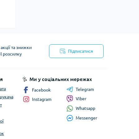
акції та знижки
Підписатися
il розсилку
йності
я
Ми у соціальних мережах
ата
Telegram
Facebook
шукача
Viber
Instagram
т
Whatsapp
Messenger
ої
ок