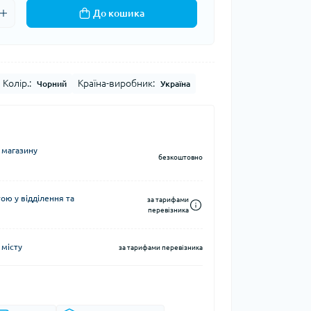
До кошика
Кавоварки кемпінгові
а та контейнери
Казанки кемпінгові
Електричні грілки
Набори посуду кемпінгові
Хімічні грілки
Чайники кемпінгові
Колір.:
Країна-виробник:
Чорний
Україна
Туристичні газові плити
 магазину
безкоштовно
Компаси
ю у відділення та
за тарифами
тні системи
Чохли для карт
перевізника
 місту
за тарифами перевізника
води
і води