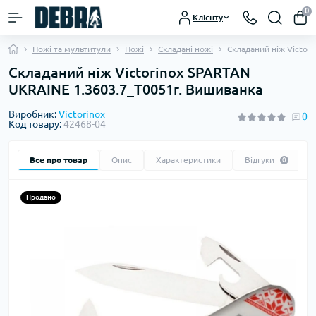
0
Клієнту
Ножі та мультитули
Ножі
Складані ножі
Складаний ніж Victor
Складаний ніж Victorinox SPARTAN
UKRAINE 1.3603.7_T0051r. Вишиванка
Виробник:
Victorinox
0
Код товару:
42468-04
Все про товар
Опис
Характеристики
Відгуки
0
Продано