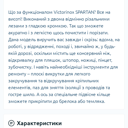
Що за функціоналом Victorinox SPARTAN? Все на
висоті! Виконаний з двома відмінно різальними
лезами з гладкою кромкою. Так що зможете
акуратно і з легкістю щось почистити і порізати.
Дана модель виручить вас завжди і скрізь: вдома, на
роботі, у відрядженні, поході і, звичайно ж, у будь-
якій дорозі, оскільки містить ще консервний ніж,
відкривалку для пляшок, штопор, ножиці, пінцет,
зубочистку. І навіть найнеобхідніші інструменти для
ремонту – плоскі викрутки для легкого
закручування та відкручування кріпильних
елементів, паз для зняття ізоляції з проводів та
гостре шило. А ось за спеціальне підвісне кільце
зможете прикріпити до брелока або темляка.
Характеристики