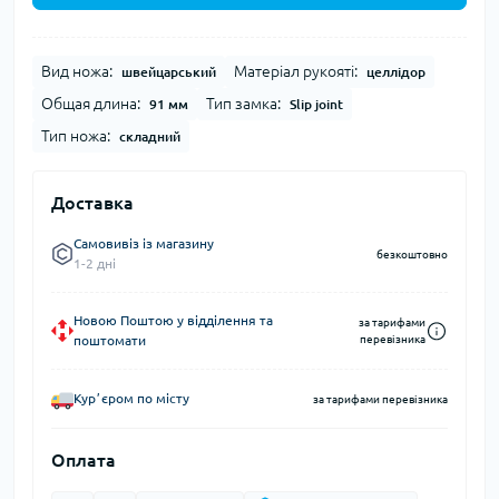
Вид ножа:
Матеріал рукояті:
швейцарський
целлідор
Общая длина:
Тип замка:
91 мм
Slip joint
Тип ножа:
складний
Доставка
Самовивіз із магазину
безкоштовно
1-2 дні
Новою Поштою у відділення та
за тарифами
поштомати
перевізника
Курʼєром по місту
за тарифами перевізника
Оплата