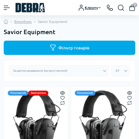
0
Клієнту
Виробник
Savior Equipment
Savior Equipment
Фільтр товарів
Популярний
Закінчується
Популярний