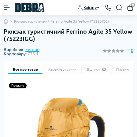
0
Клієнту
Рюкзак туристичний Ferrino Agile 35 Yellow (75223IGG)
Рюкзак туристичний Ferrino Agile 35 Yellow
(75223IGG)
Виробник:
Ferrino
0
Код товару:
735-1
Все про товар
Характеристики
Відгуки
Питання
0
0
Продано