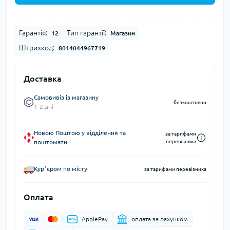
Гарантія:
Тип гарантії:
12
Магазин
Штрихкод:
8014044967719
Доставка
Самовивіз із магазину
безкоштовно
1-2 дні
Новою Поштою у відділення та
за тарифами
поштомати
перевізника
Курʼєром по місту
за тарифами перевізника
Оплата
ApplePay
оплата за рахунком