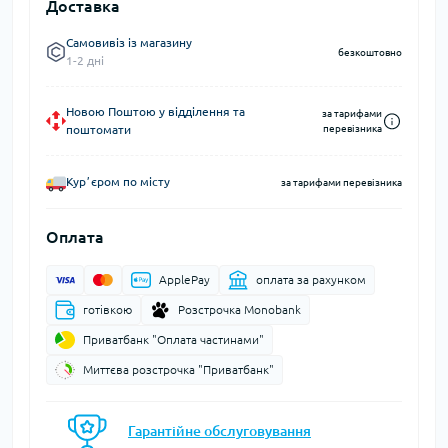
Доставка
Самовивіз із магазину
безкоштовно
1-2 дні
Новою Поштою у відділення та
за тарифами
поштомати
перевізника
Курʼєром по місту
за тарифами перевізника
Оплата
ApplePay
оплата за рахунком
готівкою
Розстрочка Monobank
Приватбанк "Оплата частинами"
Миттєва розстрочка "Приватбанк"
Гарантійне обслуговування