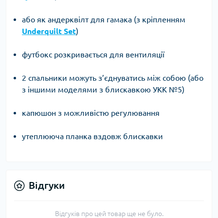
або як андерквілт для гамака (з кріпленням
Underquilt Set
)
футбокс розкривається для вентиляції
2 спальники можуть з’єднуватись між собою (або
з іншими моделями з блискавкою УКК №5)
капюшон з можливістю регулювання
утеплююча планка вздовж блискавки
Відгуки
Відгуків про цей товар ще не було.