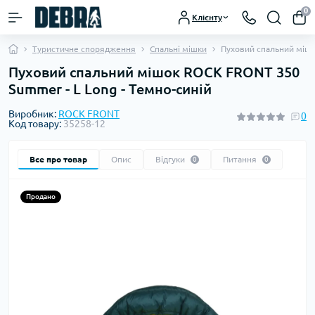
0
Клієнту
Туристичне спорядження
Спальні мішки
Пуховий спальний мішо
Пуховий спальний мішок ROCK FRONT 350
Summer - L Long - Темно-синій
Виробник:
ROCK FRONT
0
Код товару:
35258-12
Все про товар
Опис
Відгуки
Питання
0
0
Продано