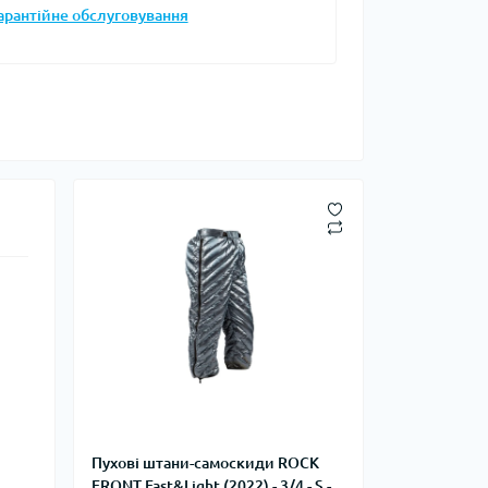
арантійне обслуговування
Запальнички
Кресала
анки, чайники,
Сухе пальне
Штормові сірники
судочки
суари
ду
ки
ади
и, стакани
Снігоступи
Пухові штани-самоскиди ROCK
Лавинне спорядження
FRONT Fast&Light (2022) - 3/4 - S -