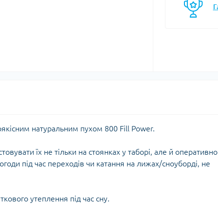
Г
моси
Кавоварки
Газові балони
мочашки
Казанки
Газові пальники
мопляшки
Каструлі, каз
Газові різаки
кавоварки
астини та аксесуари для
Мультипаливні пальники
мопосуду
Контейнери, 
Системи приготування їжі
Кухонні аксе
Спиртові пальники
Миски
Запчастини, аксесуари,
Набори посу
комплектуючі до пальників
Обробні дош
та балонів
Сковорідки
оякісним натуральним пухом 800 Fill Power.
Столові прил
Чайники
овувати їх не тільки на стоянках у таборі, але й оперативно
Чашки, кружк
огоди під час переходів чи катання на лижах/сноуборді, не
єнічні засоби
Блок-ролики
ткового утеплення під час сну.
ляд за шкірою та
Гаки
цезахисні засоби