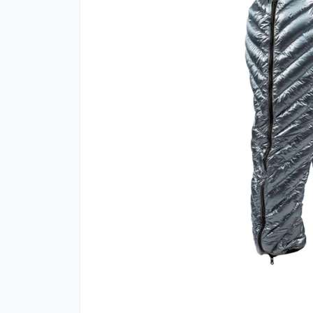
Фут
Кіло
Комп
Запч
Біот
Кем