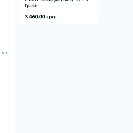
тупи
Графіт
е спорядження
3 460.00 грн.
тузок
Баули
ступ
Валізи
Гаманці
Дорожні сумки
Замки та аксесуари для валіз
Косметички
Органайзери
Поясні сумки
Сумки на кермо
Сумки на плече
Шопери
Мішки для речей