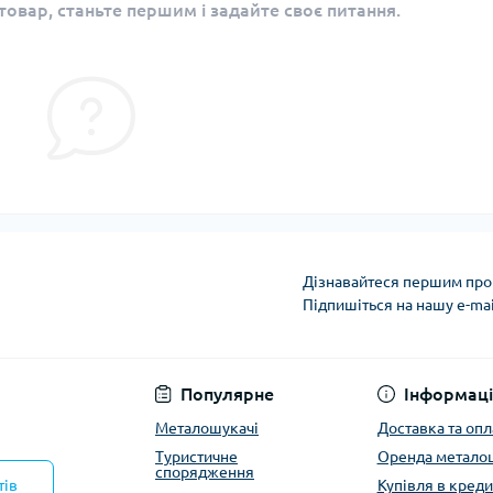
овар, станьте першим і задайте своє питання.
Дізнавайтеся першим про 
Підпишіться на нашу e-ma
Політика конфіденці
Популярне
Інформаці
Металошукачі
Доставка та опл
Туристичне
Оренда метало
спорядження
тів
Купівля в креди