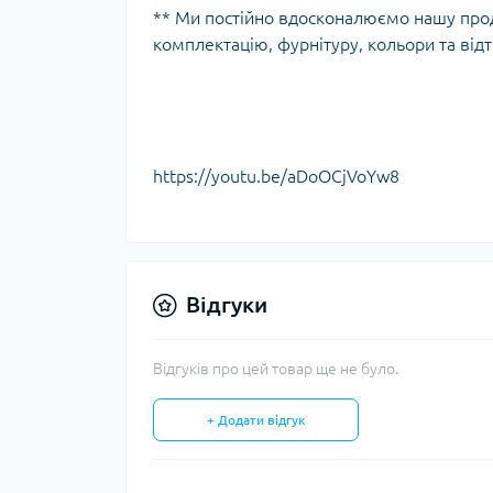
** Ми постійно вдосконалюємо нашу про
комплектацію, фурнітуру, кольори та відт
https://youtu.be/aDoOCjVoYw8
Відгуки
Відгуків про цей товар ще не було.
+ Додати відгук