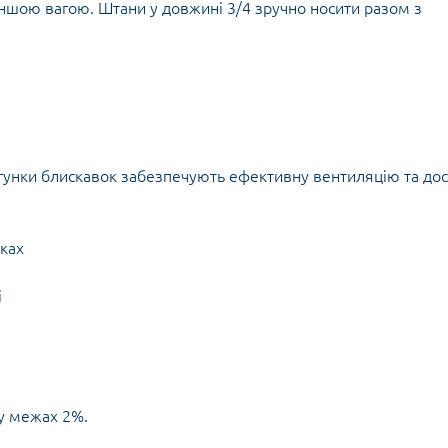
Кішки, льдос
ншою вагою. Штани у довжині 3/4 зручно носити разом з
истичні рушники
Льодоруби
Страхувальн
Сумки для мо
ігунки блискавок забезпечують ефективну вентиляцію та до
ках
і
 у межах 2%.