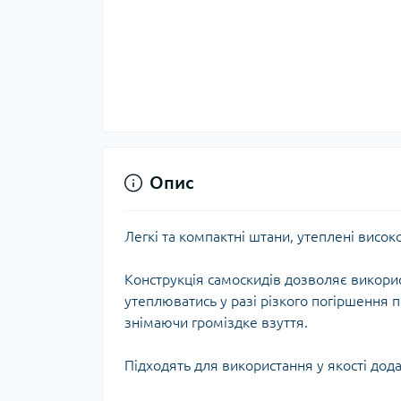
Тер
Тер
Тер
Запч
тер
Опис
Легкі та компактні штани, утеплені висок
Конструкція самоскидів дозволяє використ
утеплюватись у разі різкого погіршення п
знімаючи громіздке взуття.
Гігі
Підходять для використання у якості дода
Дог
сон