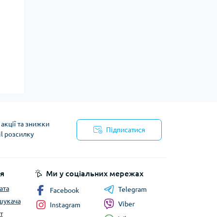
акції та знижки
Підписатися
il розсилку
йності
я
Ми у соціальних мережах
ата
Telegram
Facebook
шукача
Viber
Instagram
т