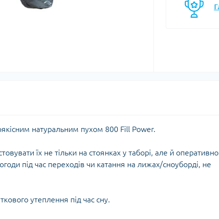
Г
моси
Кавоварки
Газові балони
мочашки
Казанки
Газові пальники
мопляшки
Каструлі, каз
Газові різаки
кавоварки
астини та аксесуари для
Мультипаливні пальники
мопосуду
Контейнери, 
Системи приготування їжі
Кухонні аксе
Спиртові пальники
Миски
Запчастини, аксесуари,
Набори посу
комплектуючі до пальників
Обробні дош
та балонів
Сковорідки
оякісним натуральним пухом 800 Fill Power.
Столові прил
Чайники
овувати їх не тільки на стоянках у таборі, але й оперативно
Чашки, кружк
огоди під час переходів чи катання на лижах/сноуборді, не
єнічні засоби
Блок-ролики
ткового утеплення під час сну.
ляд за шкірою та
Гаки
цезахисні засоби