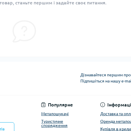
овар, станьте першим і задайте своє питання.
Дізнавайтеся першим про 
Підпишіться на нашу e-ma
Політика конфіденці
Популярне
Інформаці
Металошукачі
Доставка та опл
Туристичне
Оренда метало
спорядження
тів
Купівля в креди