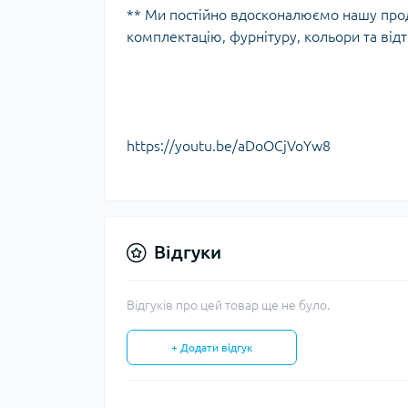
** Ми постійно вдосконалюємо нашу про
комплектацію, фурнітуру, кольори та відт
https://youtu.be/aDoOCjVoYw8
Відгуки
Відгуків про цей товар ще не було.
+ Додати відгук