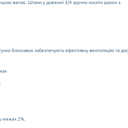
Кішки, льдос
ншою вагою. Штани у довжині 3/4 зручно носити разом з
истичні рушники
Льодоруби
Страхувальн
Сумки для мо
ігунки блискавок забезпечують ефективну вентиляцію та до
ках
і
 у межах 2%.