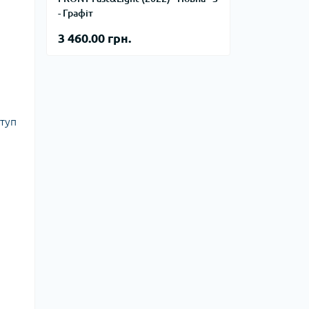
тупи
- Графіт
е спорядження
3 460.00 грн.
тузок
Баули
ступ
Валізи
Гаманці
Дорожні сумки
Замки та аксесуари для валіз
Косметички
Органайзери
Поясні сумки
Сумки на кермо
Сумки на плече
Шопери
Мішки для речей