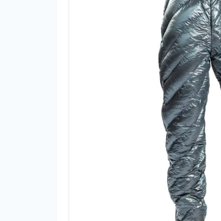
Фут
Кіло
Комп
Запч
Біот
Кем