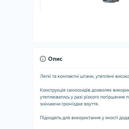
Тер
Тер
Тер
Запч
тер
Опис
Легкі та компактні штани, утеплені висок
Конструкція самоскидів дозволяє використ
утеплюватись у разі різкого погіршення п
знімаючи громіздке взуття.
Гігі
Підходять для використання у якості дода
Дог
сон