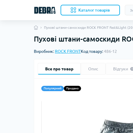
Каталог товарiв
Пухові штани-самоскиди ROCK FRONT Fast&Light (2022
Пухові штани-самоскиди ROCK
Скл
Виробник:
ROCK FRONT
Код товару:
486-12
Нож
Кухо
Кол
Все про товар
Опис
Відгуки
0
Акс
Ком
Наме
Популярний
Продано
Вкл
Бів
Под
Ков
Ком