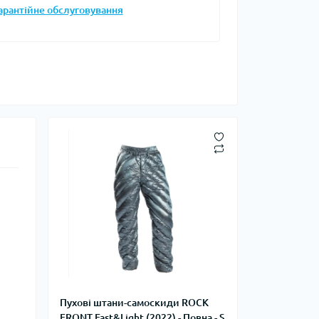
арантійне обслуговування
Запальнички
Кресала
анки, чайники,
Сухе пальне
Штормові сірники
судочки
суари
ду
ки
ади
и, стакани
Снігоступи
Пухові штани-самоскиди ROCK
Лавинне спорядження
FRONT Fast&Light (2022) - Повна - S