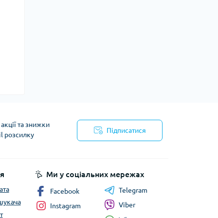
акції та знижки
Підписатися
il розсилку
йності
я
Ми у соціальних мережах
ата
Telegram
Facebook
шукача
Viber
Instagram
т