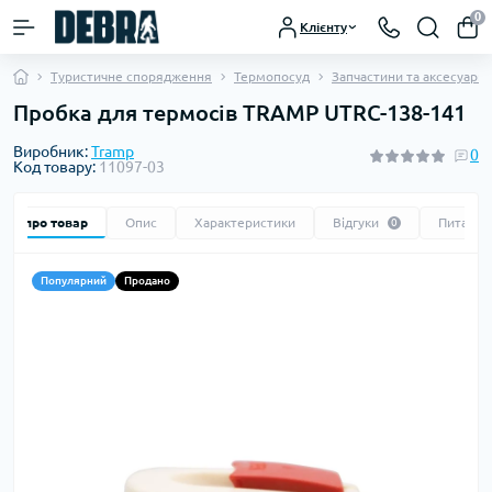
0
Клієнту
Туристичне спорядження
Термопосуд
Запчастини та аксесуари
Пробка для термосів TRAMP UTRC-138-141
Виробник:
Tramp
0
Код товару:
11097-03
Все про товар
Опис
Характеристики
Відгуки
Питання
0
Популярний
Продано