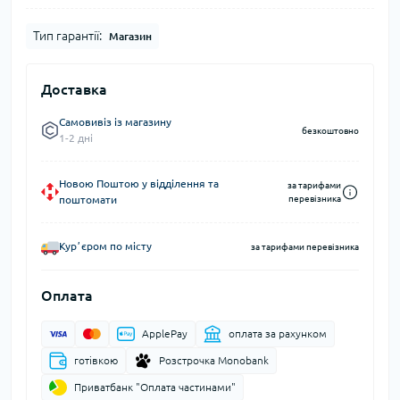
Тип гарантії:
Магазин
Доставка
Самовивіз із магазину
безкоштовно
1-2 дні
Новою Поштою у відділення та
за тарифами
поштомати
перевізника
Курʼєром по місту
за тарифами перевізника
Оплата
ApplePay
оплата за рахунком
готівкою
Розстрочка Monobank
Приватбанк "Оплата частинами"