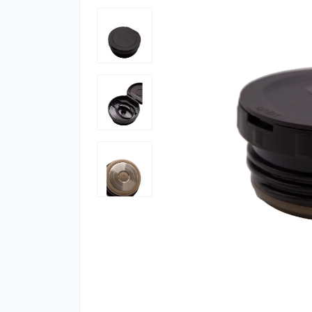
Фут
Кіло
Комп
Запч
Біот
Кем