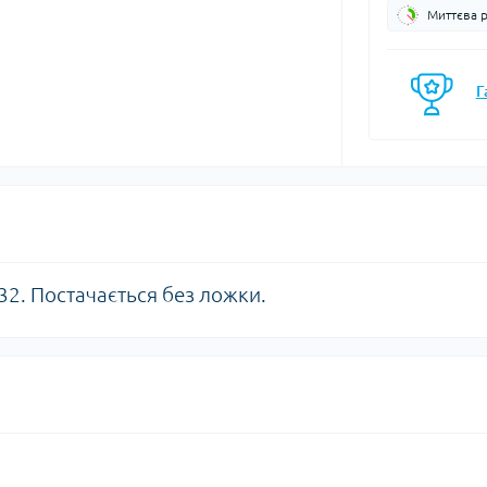
Миттєва 
моси
Кавоварки
Газові балони
мочашки
Казанки
Газові пальники
мопляшки
Каструлі, каз
Г
Газові різаки
кавоварки
астини та аксесуари для
Мультипаливні пальники
мопосуду
Контейнери, 
Системи приготування їжі
Кухонні аксе
Спиртові пальники
Миски
Запчастини, аксесуари,
Набори посу
комплектуючі до пальників
Обробні дош
та балонів
Сковорідки
32.
Постачається без ложки.
Столові прил
Чайники
Чашки, кружк
єнічні засоби
Блок-ролики
ляд за шкірою та
Гаки
цезахисні засоби