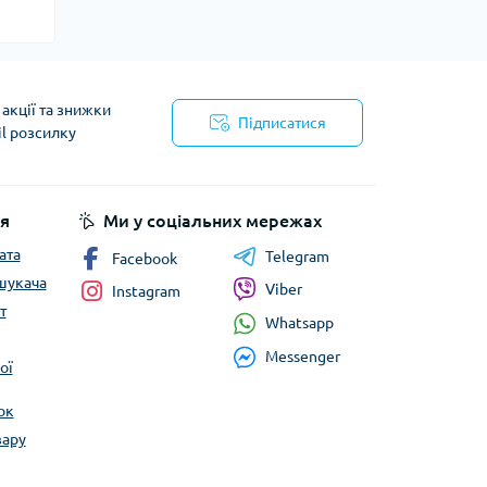
акції та знижки
Підписатися
il розсилку
йності
я
Ми у соціальних мережах
ата
Telegram
Facebook
шукача
Viber
Instagram
т
Whatsapp
Messenger
ої
ок
вару