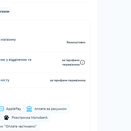
Кавоварки кемпінгові
газин
а та контейнери
Казанки кемпінгові
Електричні грілки
Набори посуду кемпінгові
Хімічні грілки
Чайники кемпінгові
Туристичні газові плити
 магазину
безкоштовно
ю у відділення та
за тарифами
перевізника
 місту
Компаси
за тарифами перевізника
тні системи
Чохли для карт
води
ApplePay
оплата за рахунком
і води
Розстрочка Monobank
нк "Оплата частинами"