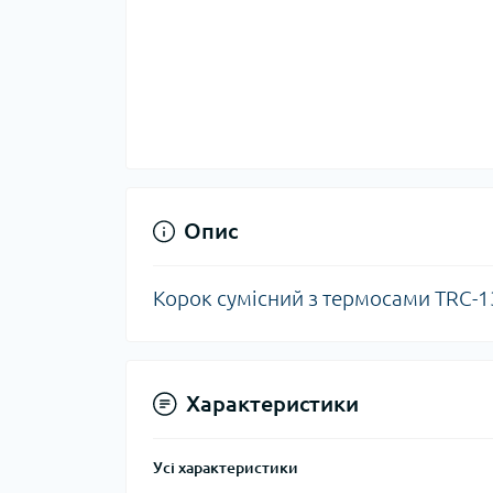
Тер
Тер
Тер
Запч
тер
Опис
Корок сумісний з термосами
TRC-1
Характеристики
Гігі
Усі характеристики
Дог
сон