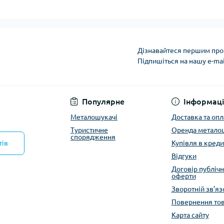
Дізнавайтеся першим про 
Підпишіться на нашу e-ma
Політика конфіденці
Популярне
Інформаці
Металошукачі
Доставка та опл
Туристичне
Оренда метало
спорядження
тів
Купівля в креди
Відгуки
Договір публічн
оферти
Зворотній зв’яз
Повернення то
Карта сайту