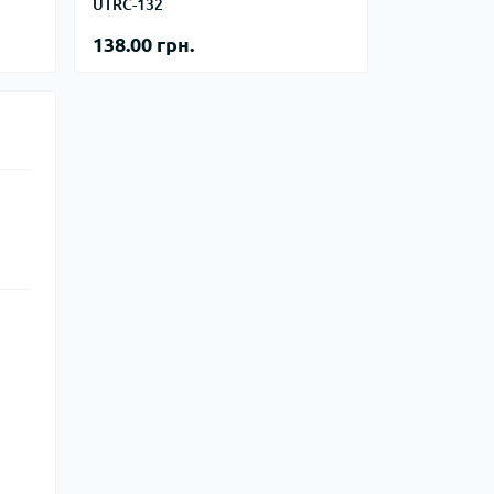
тупи
UTRC-132
138.00 грн.
е спорядження
тузок
Баули
Валізи
Гаманці
Дорожні сумки
Замки та аксесуари для валіз
Косметички
Органайзери
Поясні сумки
Сумки на кермо
Сумки на плече
Шопери
Мішки для речей