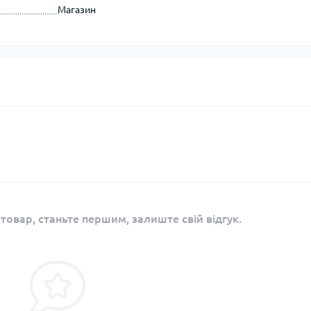
Кішки, льдос
Магазин
истичні рушники
Льодоруби
Страхувальн
Сумки для мо
 товар, станьте першим, залиште свій відгук.