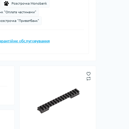
Розстрочка Monobank
Запальнички
нк "Оплата частинами"
Кресала
розстрочка "Приватбанк"
анки, чайники,
Сухе пальне
Штормові сірники
судочки
арантійне обслуговування
суари
ду
ки
ади
и, стакани
Снігоступи
Лавинне спорядження