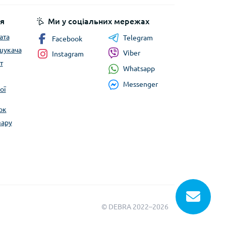
я
Ми у соціальних мережах
ата
Telegram
Facebook
шукача
Viber
Instagram
т
Whatsapp
Messenger
ої
ок
вару
© DEBRA 2022–2026