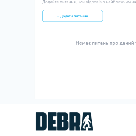
Додайте питання, і ми відповімо найближчим ча
+ Додати питання
Немає питань про даний т