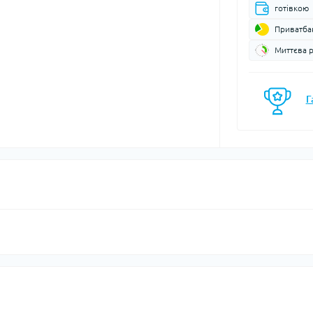
готівкою
моси
Кавоварки
Газові балони
Приватба
мочашки
Казанки
Газові пальники
Миттєва 
мопляшки
Каструлі, каз
Газові різаки
кавоварки
астини та аксесуари для
Мультипаливні пальники
мопосуду
Контейнери, 
Системи приготування їжі
Г
Кухонні аксе
Спиртові пальники
Миски
Запчастини, аксесуари,
Набори посу
комплектуючі до пальників
Обробні дош
та балонів
Сковорідки
Столові прил
Чайники
Чашки, кружк
єнічні засоби
Блок-ролики
ляд за шкірою та
Гаки
цезахисні засоби