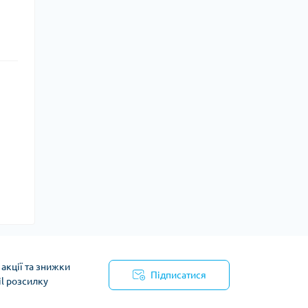
акції та знижки
Підписатися
il розсилку
йності