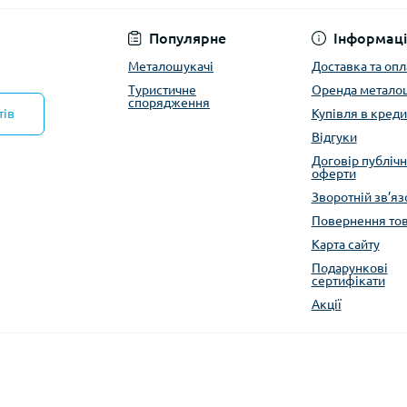
Популярне
Інформаці
Металошукачі
Доставка та опл
Туристичне
Оренда метало
спорядження
тів
Купівля в креди
Відгуки
Договір публічн
оферти
Зворотній зв’яз
Повернення то
Карта сайту
Подарункові
сертифікати
Акції