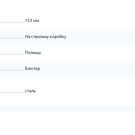
Кішки, льдос
истичні рушники
Льодоруби
Страхувальн
153 мм
Сумки для мо
На ствольну коробку
Польща
Блістер
сталь