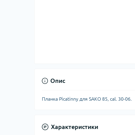
Тер
Тер
Тер
Запч
тер
Опис
Планка Picatinny для SAKO 85, cal. 30-06.
Гігі
Характеристики
Дог
сон