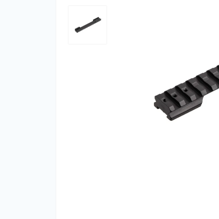
Фут
Кіло
Комп
Запч
Біот
Кем