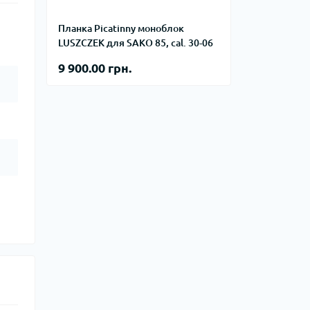
тупи
Планка Picatinny моноблок
е спорядження
LUSZCZEK для SAKO 85, cal. 30-06
тузок
9 900.00 грн.
Баули
Валізи
Гаманці
Дорожні сумки
Замки та аксесуари для валіз
Косметички
Органайзери
Поясні сумки
Сумки на кермо
Сумки на плече
Шопери
Мішки для речей