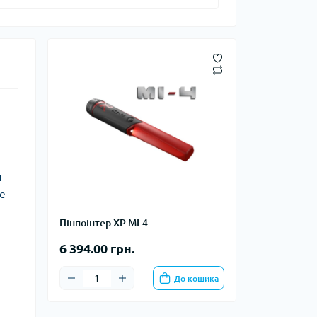
тупи
е спорядження
тузок
Баули
Валізи
Гаманці
Дорожні сумки
и
Замки та аксесуари для валіз
те
Косметички
Органайзери
Пінпоінтер XP MI-4
Поясні сумки
6 394.00 грн.
Сумки на кермо
Сумки на плече
До кошика
Шопери
Мішки для речей