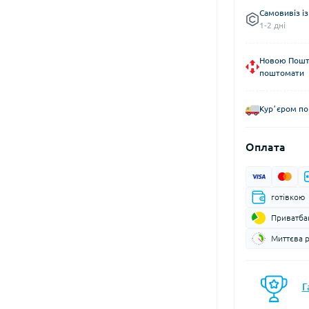
Самовивіз із
моси
Кавоварки
1-2 дні
Газові балони
мочашки
Казанки
Газові пальники
мопляшки
Каструлі, каз
Новою Пошто
Газові різаки
кавоварки
астини та аксесуари для
поштомати
Мультипаливні пальники
мопосуду
Контейнери, 
Системи приготування їжі
Кухонні аксе
Курʼєром по
Спиртові пальники
Миски
Запчастини, аксесуари,
Набори посу
Оплата
комплектуючі до пальників
Обробні дош
та балонів
Сковорідки
Столові прил
готівкою
Чайники
Приватба
Чашки, кружк
Миттєва 
єнічні засоби
Блок-ролики
Г
ляд за шкірою та
Гаки
цезахисні засоби