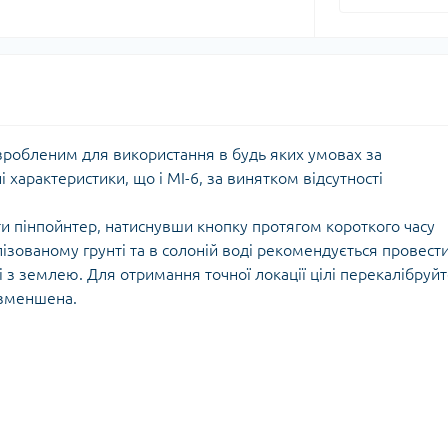
Кішки, льдос
истичні рушники
Льодоруби
Страхувальн
Сумки для мо
озробленим для використання в будь яких умовах за
і характеристики, що і MI-6, за винятком відсутності
и пінпойнтер, натиснувши кнопку протягом короткого часу
зованому грунті та в солоній воді рекомендується провест
і з землею. Для отримання точної локації цілі перекалібруй
 зменшена.