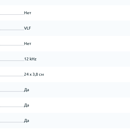
Нет
VLF
Нет
12 kHz
24 x 3,8 см
Да
Да
Да