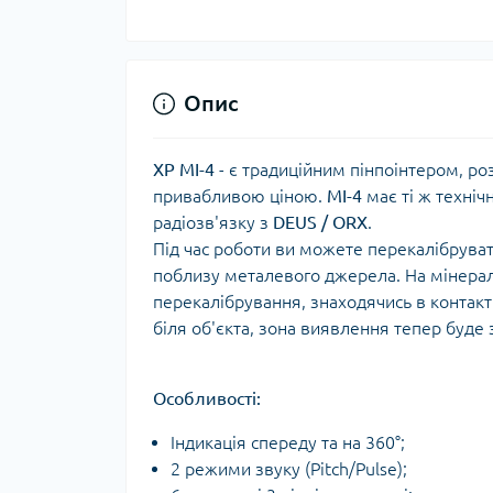
Тур
Опис
XP MI-4
- є традиційним пінпоінтером, р
привабливою ціною.
MI-4
має ті ж технічн
радіозв'язку з
DEUS / ORX
.
Під час роботи ви можете перекалібруват
поблизу металевого джерела. На мінералі
перекалібрування, знаходячись в контакт
біля об'єкта, зона виявлення тепер буде
Особливості:
Індикація спереду та на 360°;
2 режими звуку (Pitch/Pulse);