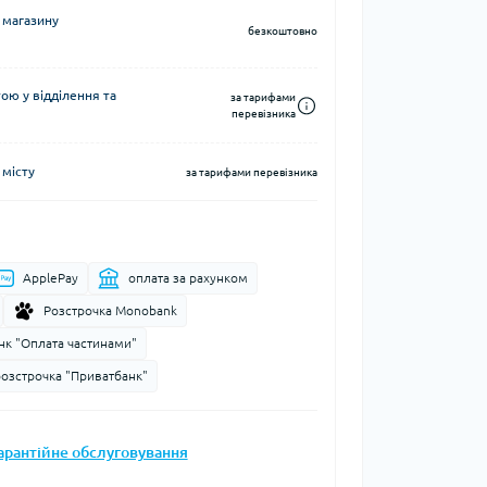
 магазину
Запальнички
безкоштовно
Кресала
анки, чайники,
Сухе пальне
ю у відділення та
за тарифами
Штормові сірники
перевізника
судочки
суари
 місту
за тарифами перевізника
ду
ки
ApplePay
оплата за рахунком
ади
Розстрочка Monobank
нк "Оплата частинами"
и, стакани
розстрочка "Приватбанк"
Снігоступи
арантійне обслуговування
Лавинне спорядження