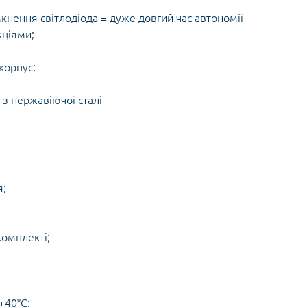
мкнення світлодіода = дуже довгий час автономії
кціями;
корпус;
 з нержавіючої сталі
я;
комплекті;
+40°C;