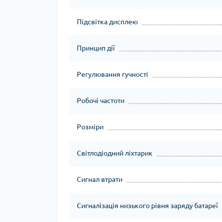
Підсвітка дисплею
Принцип дії
Регулювання гучності
Робочі частоти
Розміри
Світлодіодний ліхтарик
Сигнал втрати
Сигналізація низького рівня заряду батареї