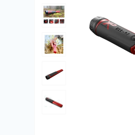
Фут
Кіло
Комп
Запч
Біот
Кем