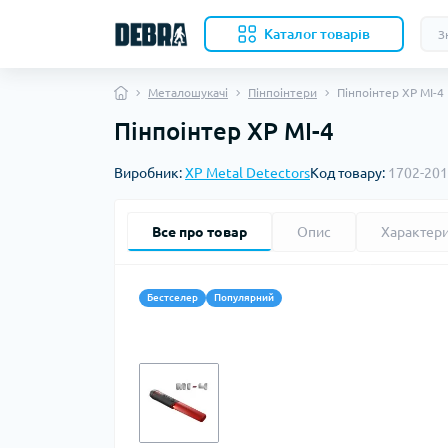
Каталог товарiв
Металошукачі
Пінпоінтери
Пінпоінтер XP MI-4
Пінпоінтер XP MI-4
Скл
Виробник:
XP Metal Detectors
Код товару:
1702-201
Нож
Кухо
Кол
Все про товар
Опис
Характер
Акс
Ком
Наме
Бестселер
Популярний
Вкл
Бів
Под
Ков
Ком