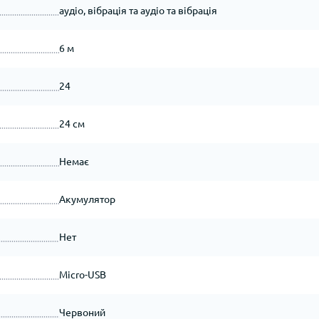
аудіо, вібрація та аудіо та вібрація
6 м
24
24 см
Немає
Акумулятор
Нет
Micro-USB
Червоний