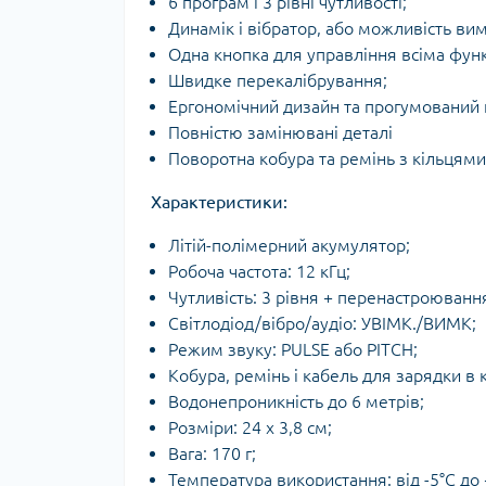
6 програм і 3 рівні чутливості;
Динамік і вібратор, або можливість ви
Одна кнопка для управління всіма фун
Швидке перекалібрування;
Ергономічний дизайн та прогумований 
Повністю замінювані деталі
Поворотна кобура та ремінь з кільцями
Характеристики:
Літій-полімерний акумулятор;
Робоча частота: 12 кГц;
Чутливість: 3 рівня + перенастроюванн
Світлодіод/вібро/аудіо: УВІМК./ВИМК;
Режим звуку: PULSE або PITCH;
Кобура, ремінь і кабель для зарядки в 
Водонепроникність до 6 метрів;
Розміри: 24 x 3,8 см;
Вага: 170 г;
Температура використання: від -5°C до 