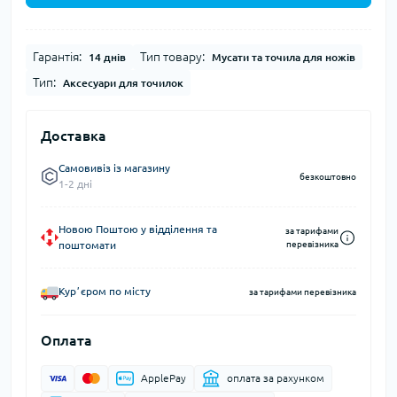
Гарантія:
Тип товару:
14 днів
Мусати та точила для ножів
Тип:
Аксесуари для точилок
Доставка
Самовивіз із магазину
безкоштовно
1-2 дні
Новою Поштою у відділення та
за тарифами
поштомати
перевізника
Курʼєром по місту
за тарифами перевізника
Оплата
ApplePay
оплата за рахунком