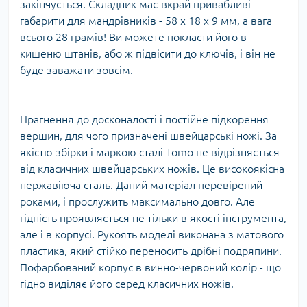
закінчується. Складник має вкрай привабливі
габарити для мандрівників - 58 х 18 х 9 мм, а вага
всього 28 грамів! Ви можете покласти його в
кишеню штанів, або ж підвісити до ключів, і він не
буде заважати зовсім.
Прагнення до досконалості і постійне підкорення
вершин, для чого призначені швейцарські ножі. За
якістю збірки і маркою сталі Tomo не відрізняється
від класичних швейцарських ножів. Це високоякісна
нержавіюча сталь. Даний матеріал перевірений
роками, і прослужить максимально довго. Але
гідність проявляється не тільки в якості інструмента,
але і в корпусі. Рукоять моделі виконана з матового
пластика, який стійко переносить дрібні подряпини.
Пофарбований корпус в винно-червоний колір - що
гідно виділяє його серед класичних ножів.