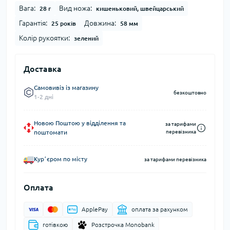
Вага:
Вид ножа:
28 г
кишеньковий, швейцарський
Гарантія:
Довжина:
25 років
58 мм
Колір рукоятки:
зелений
Доставка
Самовивіз із магазину
безкоштовно
1-2 дні
Новою Поштою у відділення та
за тарифами
поштомати
перевізника
Курʼєром по місту
за тарифами перевізника
Оплата
ApplePay
оплата за рахунком
готівкою
Розстрочка Monobank