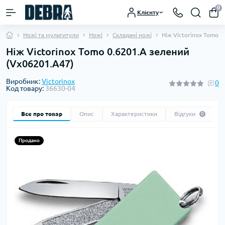
0
Клієнту
Ножі та мультитули
Ножі
Складані ножі
Ніж Victorinox Tomo 
Ніж Victorinox Tomo 0.6201.A зелений
(Vx06201.A47)
Виробник:
Victorinox
0
Код товару:
36630-04
Все про товар
Опис
Характеристики
Відгуки
0
Продано