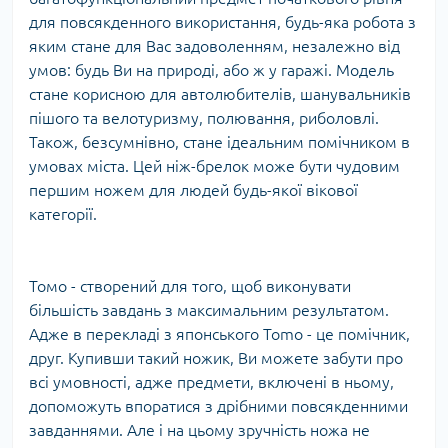
для повсякденного використання, будь-яка робота з
яким стане для Вас задоволенням, незалежно від
умов: будь Ви на природі, або ж у гаражі. Модель
стане корисною для автолюбителів, шанувальників
пішого та велотуризму, полювання, риболовлі.
Також, безсумнівно, стане ідеальним помічником в
умовах міста. Цей ніж-брелок може бути чудовим
першим ножем для людей будь-якої вікової
категорії.
Томо - створений для того, щоб виконувати
більшість завдань з максимальним результатом.
Адже в перекладі з японського Tomo - це помічник,
друг. Купивши такий ножик, Ви можете забути про
всі умовності, адже предмети, включені в ньому,
допоможуть впоратися з дрібними повсякденними
завданнями. Але і на цьому зручність ножа не