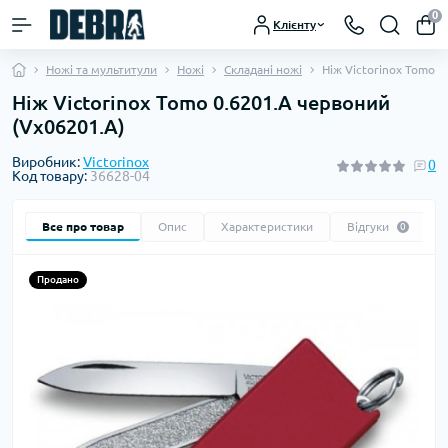
0
Клієнту
Ножі та мультитули
Ножі
Складані ножі
Ніж Victorinox Tomo 0
Ніж Victorinox Tomo 0.6201.A червоний
(Vx06201.A)
Виробник:
Victorinox
0
Код товару:
36628-04
Все про товар
Опис
Характеристики
Відгуки
0
Продано