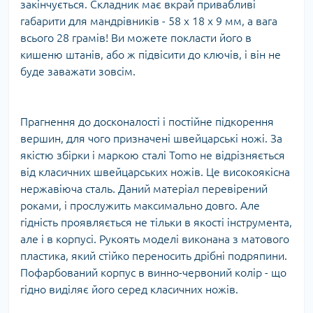
закінчується. Складник має вкрай привабливі
габарити для мандрівників - 58 х 18 х 9 мм, а вага
всього 28 грамів! Ви можете покласти його в
кишеню штанів, або ж підвісити до ключів, і він не
буде заважати зовсім.
Прагнення до досконалості і постійне підкорення
вершин, для чого призначені швейцарські ножі. За
якістю збірки і маркою сталі Tomo не відрізняється
від класичних швейцарських ножів. Це високоякісна
нержавіюча сталь. Даний матеріал перевірений
роками, і прослужить максимально довго. Але
гідність проявляється не тільки в якості інструмента,
але і в корпусі. Рукоять моделі виконана з матового
пластика, який стійко переносить дрібні подряпини.
Пофарбований корпус в винно-червоний колір - що
гідно виділяє його серед класичних ножів.