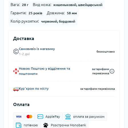
Вага:
Вид ножа:
28 г
кишеньковий, швейцарський
Гарантія:
Довжина:
25 років
58 мм
Колір рукоятки:
червоний, бордовий
Доставка
Самовивіз із магазину
безкоштовно
1-2 дні
Новою Поштою у відділення та
за тарифами
поштомати
перевізника
Курʼєром по місту
за тарифами перевізника
Оплата
ApplePay
оплата за рахунком
готівкою
Розстрочка Monobank