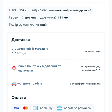
Вага:
Вид ножа:
137 г
кишеньковий, швейцарський
Гарантія:
Довжина:
довічна
111 мм
Колір рукоятки:
чорний
Доставка
Самовивіз із магазину
безкоштовно
1-2 дні
Новою Поштою у відділення та
за тарифами
поштомати
перевізника
Курʼєром по місту
за тарифами перевізника
Оплата
ApplePay
оплата за рахунком