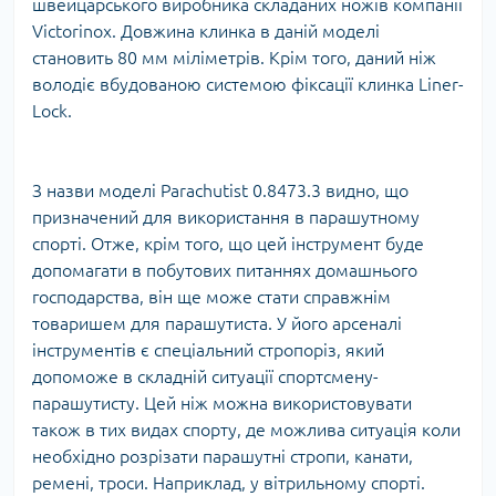
швейцарського виробника складаних ножів компанії
Victorinox. Довжина клинка в даній моделі
становить 80 мм міліметрів. Крім того, даний ніж
володіє вбудованою системою фіксації клинка Liner-
Lock.
З назви моделі Parachutist 0.8473.3 видно, що
призначений для використання в парашутному
спорті. Отже, крім того, що цей інструмент буде
допомагати в побутових питаннях домашнього
господарства, він ще може стати справжнім
товаришем для парашутиста. У його арсеналі
інструментів є спеціальний стропоріз, який
допоможе в складній ситуації спортсмену-
парашутисту. Цей ніж можна використовувати
також в тих видах спорту, де можлива ситуація коли
необхідно розрізати парашутні стропи, канати,
ремені, троси. Наприклад, у вітрильному спорті.