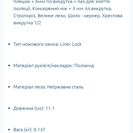
пляшок + 6мм пл.викрутка + паз для зняття
ізоляції, Консервний ніж + 3 мм пл.викрутка,
Стропоріз, Велике лезо, Шило - кернер, Хрестова
викрутка 1/2
Тип ножового замка:
Liner Lock
Матеріал руків'я/накладок:
Поліамід
Матеріал леза:
Неіржавна сталь
Довжина (cм):
11.1
Вага (кг):
0.137