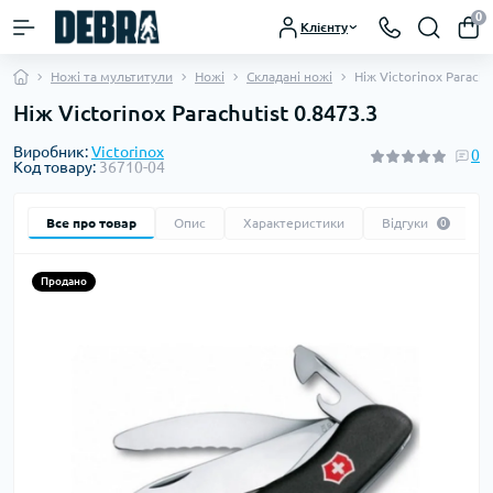
0
Клієнту
Ножі та мультитули
Ножі
Складані ножі
Ніж Victorinox Parachu
Ніж Victorinox Parachutist 0.8473.3
Виробник:
Victorinox
0
Код товару:
36710-04
Все про товар
Опис
Характеристики
Відгуки
0
Продано