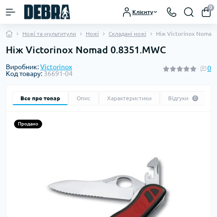
0
Клієнту
Ножі та мультитули
Ножі
Складані ножі
Ніж Victorinox Nomad
Ніж Victorinox Nomad 0.8351.MWC
Виробник:
Victorinox
0
Код товару:
36691-04
Все про товар
Опис
Характеристики
Відгуки
0
Продано