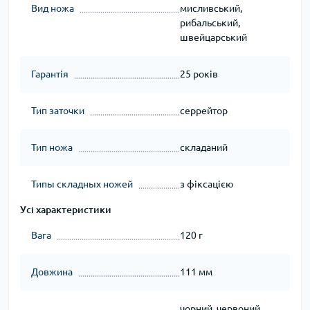
Вид ножа
мисливський,
рибальський,
швейцарський
Гарантія
25 років
Тип заточки
серрейтор
Тип ножа
складаний
Типы складных ножей
з фіксацією
Усі характеристики
Вага
120 г
Довжина
111 мм
чорний, червоний,