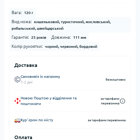
Вага:
120 г
Вид ножа:
кишеньковий, туристичний, мисливський,
рибальський, швейцарський
Гарантія:
Довжина:
25 років
111 мм
Колір рукоятки:
чорний, червоний, бордовий
Доставка
Самовивіз із магазину
безкоштовно
1-2 дні
Новою Поштою у відділення та
за тарифами
поштомати
перевізника
Курʼєром по місту
за тарифами перевізника
Оплата