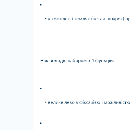
• у комплекті темляк (петля-шнурок) 
Ніж володіє набором з 4 функцій:
• велике лезо з фіксацією і можливіст