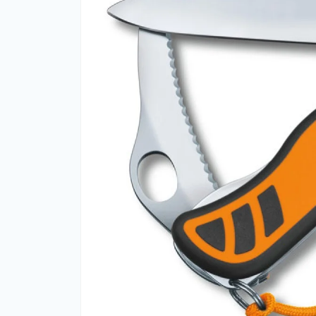
Фут
Кіло
Комп
Запч
Біот
Кем