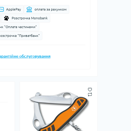
Запальнички
ApplePay
оплата за рахунком
Кресала
Розстрочка Monobank
анки, чайники,
Сухе пальне
нк "Оплата частинами"
Штормові сірники
судочки
розстрочка "Приватбанк"
суари
арантійне обслуговування
ду
ки
ади
и, стакани
Снігоступи
Лавинне спорядження