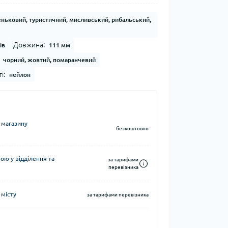
Кавоварки кемпінгові
ньковий, туристичний, мисливський, рибальський,
а та контейнери
Казанки кемпінгові
Електричні грілки
Набори посуду кемпінгові
Довжина:
ів
111 мм
Хімічні грілки
Чайники кемпінгові
чорний, жовтий, помаранчевий
Туристичні газові плити
і:
нейлон
 магазину
безкоштовно
Компаси
тні системи
Чохли для карт
ю у відділення та
за тарифами
перевізника
води
 місту
за тарифами перевізника
і води