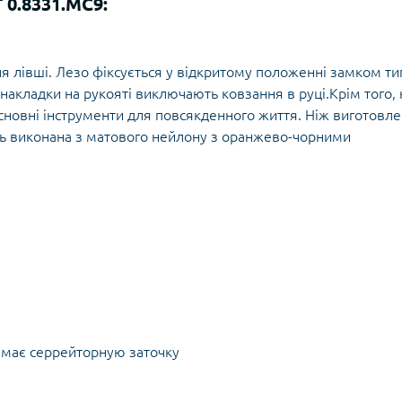
 0.8331.MC9:
Кішки, льдос
истичні рушники
Льодоруби
Страхувальн
Сумки для мо
для лівші. Лезо фіксується у відкритому положенні замком ти
накладки на рукояті виключають ковзання в руці.Крім того, 
 основні інструменти для повсякденного життя. Ніж виготовл
ять виконана з матового нейлону з оранжево-чорними
е має серрейторную заточку