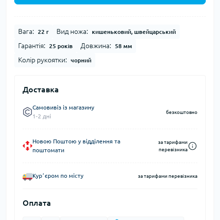
Вага:
Вид ножа:
22 г
кишеньковий, швейцарський
Гарантія:
Довжина:
25 років
58 мм
Колір рукоятки:
чорний
Доставка
Самовивіз із магазину
безкоштовно
1-2 дні
Новою Поштою у відділення та
за тарифами
поштомати
перевізника
Курʼєром по місту
за тарифами перевізника
Оплата