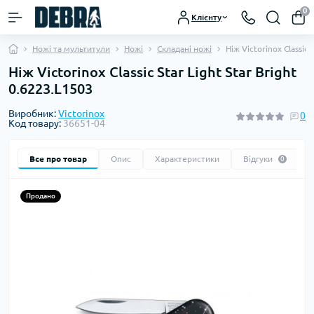
0
Клієнту
Ножі та мультитули
Ножі
Складані ножі
Ніж Victorinox Classic 
Ніж Victorinox Classic Star Light Star Bright
0.6223.L1503
Виробник:
Victorinox
0
Код товару:
36651-04
Все про товар
Опис
Характеристики
Відгуки
0
Продано