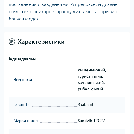
поставленими завданнями. А прекрасний дизайн,
стилістика і шикарне французьке якість – приємні
бонуси моделі.
Характеристики
Індивідуальні
кишеньковий,
туристичний,
Вид ножа
мисливський,
рибальський
Гарантія
3 місяці
Марка стали
Sandvik 12C27