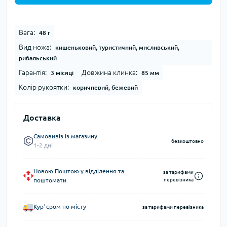
Вага:
48 г
Вид ножа:
кишеньковий, туристичний, мисливський,
рибальський
Гарантія:
Довжина клинка:
3 місяці
85 мм
Колір рукоятки:
коричневий, бежевий
Доставка
Самовивіз із магазину
безкоштовно
1-2 дні
Новою Поштою у відділення та
за тарифами
поштомати
перевізника
Курʼєром по місту
за тарифами перевізника