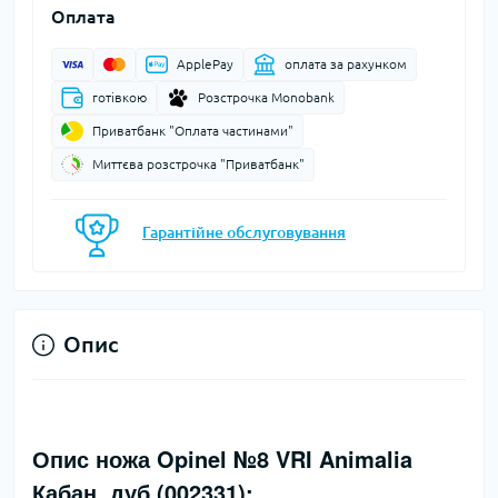
Оплата
ApplePay
оплата за рахунком
готівкою
Розстрочка Monobank
Приватбанк "Оплата частинами"
Миттєва розстрочка "Приватбанк"
Гарантійне обслуговування
Опис
Опис ножа Opinel №8 VRI Animalia
Кабан, дуб (002331):