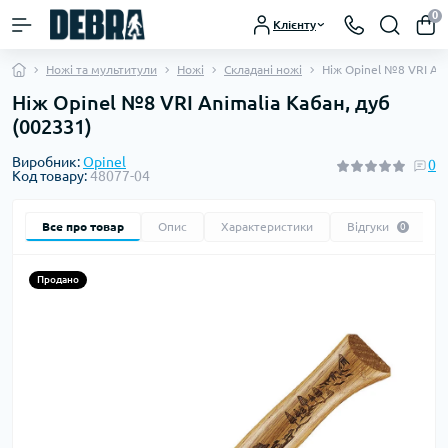
0
Клієнту
Ножі та мультитули
Ножі
Складані ножі
Ніж Opinel №8 VRI Ani
Ніж Opinel №8 VRI Animalia Кабан, дуб
(002331)
Виробник:
Opinel
0
Код товару:
48077-04
Все про товар
Опис
Характеристики
Відгуки
0
Продано