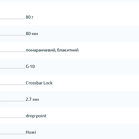
80 г
80 мм
помаранчевий, блакитний
G-10
Crossbar Lock
2.7 мм
drop-point
Ножі