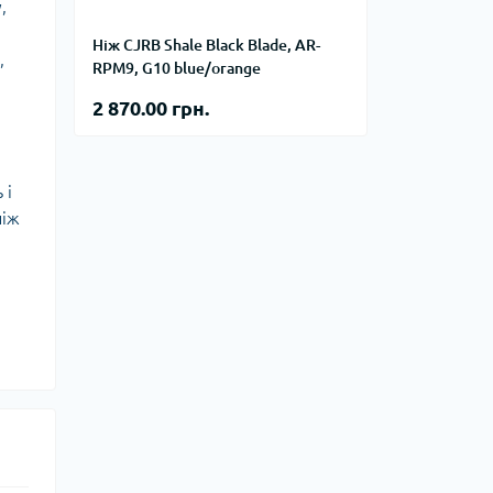
тупи
,
Ніж CJRB Shale Black Blade, AR-
е спорядження
,
RPM9, G10 blue/orange
тузок
2 870.00 грн.
Баули
 і
Валізи
ніж
Гаманці
Дорожні сумки
Замки та аксесуари для валіз
Косметички
Органайзери
Поясні сумки
Сумки на кермо
Сумки на плече
Шопери
Мішки для речей