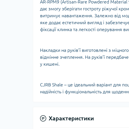
AR-RPM9 (Artisan-Rare Powdered Material 
Тур
дає змогу зберігати гостроту ріжучої кро
витримує навантаження. Залежно від мод
яке додає естетичний вигляд і забезпечує
фіксації клинка та легкості оперування в
Накладки на руків’ї виготовлені з міцног
відмінне зчеплення. На руків’ї передбаче
у кишені.
CJRB Shale – це ідеальний варіант для по
надійність і функціональність для щоденн
Характеристики