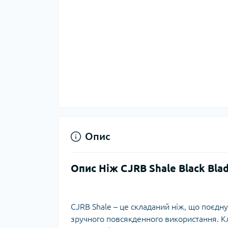
Тер
Тер
Тер
Запч
тер
Опис
Опис Ніж CJRB Shale Black Bla
Гігі
CJRB Shale – це складаний ніж, що поєдну
Дог
зручного повсякденного використання. Кл
сон