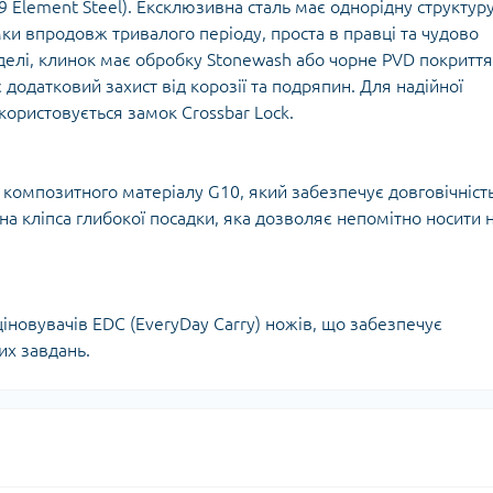
Кішки, льдос
9 Element Steel). Ексклюзивна сталь має однорідну структуру
истичні рушники
Льодоруби
мки впродовж тривалого періоду, проста в правці та чудово
Страхувальн
елі, клинок має обробку Stonewash або чорне PVD покриття
 додатковий захист від корозії та подряпин. Для надійної
Сумки для мо
икористовується замок Crossbar Lock.
о композитного матеріалу G10, який забезпечує довговічність
на кліпса глибокої посадки, яка дозволяє непомітно носити 
ціновувачів EDC (EveryDay Carry) ножів, що забезпечує
их завдань.