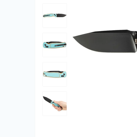
Фут
Кіло
Комп
Запч
Біот
Кем