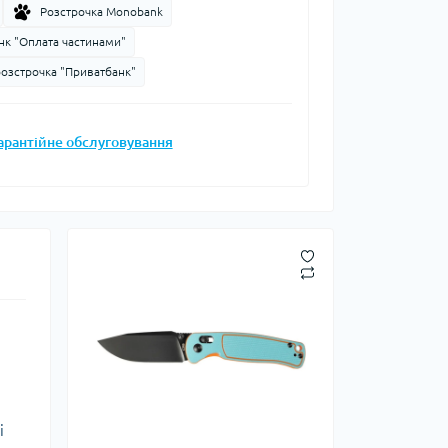
Розстрочка Monobank
Запальнички
нк "Оплата частинами"
Кресала
розстрочка "Приватбанк"
анки, чайники,
Сухе пальне
Штормові сірники
судочки
арантійне обслуговування
суари
ду
ки
ади
и, стакани
Снігоступи
Лавинне спорядження
і