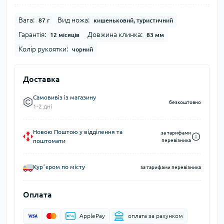
Вага:
Вид ножа:
87 г
кишеньковий, туристичний
Гарантія:
Довжина клинка:
12 місяців
83 мм
Колір рукоятки:
чорний
Доставка
Самовивіз із магазину
безкоштовно
1-2 дні
Новою Поштою у відділення та
за тарифами
поштомати
перевізника
Курʼєром по місту
за тарифами перевізника
Оплата
ApplePay
оплата за рахунком