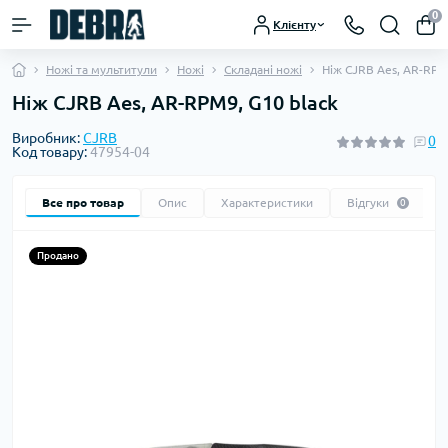
0
Клієнту
Ножі та мультитули
Ножі
Складані ножі
Ніж CJRB Aes, AR-RPM9
Ніж CJRB Aes, AR-RPM9, G10 black
Виробник:
CJRB
0
Код товару:
47954-04
Все про товар
Опис
Характеристики
Відгуки
0
Продано