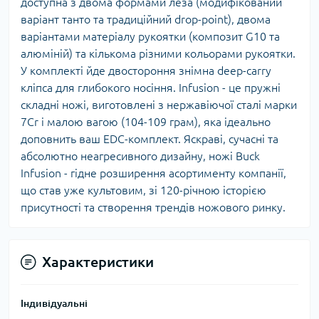
доступна з двома формами леза (модифікований
варіант танто та традиційний drop-point), двома
варіантами матеріалу рукоятки (композит G10 та
алюміній) та кількома різними кольорами рукоятки.
У комплекті йде двостороння знімна deep-carry
кліпса для глибокого носіння. Infusion - це пружні
складні ножі, виготовлені з нержавіючої сталі марки
7Cr і малою вагою (104-109 грам), яка ідеально
доповнить ваш EDC-комплект. Яскраві, сучасні та
абсолютно неагресивного дизайну, ножі Buck
Infusion - гідне розширення асортименту компанії,
що став уже культовим, зі 120-річною історією
присутності та створення трендів ножового ринку.
Характеристики
Індивідуальні