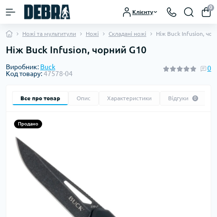
0
Клієнту
Ножі та мультитули
Ножі
Складані ножі
Ніж Buck Infusion, чо
Ніж Buck Infusion, чорний G10
Виробник:
Buck
0
Код товару:
47578-04
Все про товар
Опис
Характеристики
Відгуки
0
Продано