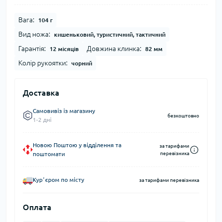
Вага:
104 г
Вид ножа:
кишеньковий, туристичний, тактичний
Гарантія:
Довжина клинка:
12 місяців
82 мм
Колір рукоятки:
чорний
Доставка
Самовивіз із магазину
безкоштовно
1-2 дні
Новою Поштою у відділення та
за тарифами
поштомати
перевізника
Курʼєром по місту
за тарифами перевізника
Оплата