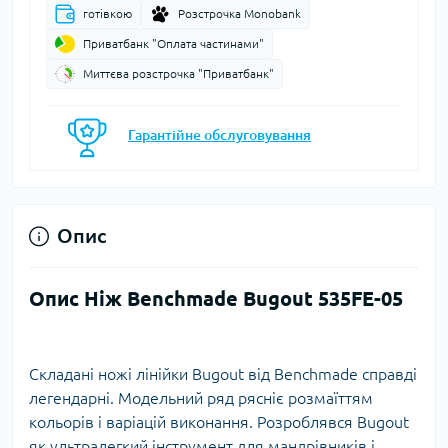
готівкою
Розстрочка Monobank
Приватбанк "Оплата частинами"
Миттєва розстрочка "Приватбанк"
Гарантійне обслуговування
Опис
Опис Ніж Benchmade Bugout 535FE-05
Складані ножі лінійки Bugout від Benchmade справді
легендарні. Модельний ряд рясніє розмаїттям
кольорів і варіацій виконання. Розроблявся Bugout
як ультралегкий інструмент для мандрівників і