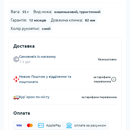
Вага:
Вид ножа:
55 г
кишеньковий, туристичний
Гарантія:
Довжина клинка:
12 місяців
82 мм
Колір рукоятки:
синій
Доставка
Самовивіз із магазину
безкоштовно
1-2 дні
Новою Поштою у відділення та
за тарифами
поштомати
перевізника
Курʼєром по місту
за тарифами перевізника
Оплата
ApplePay
оплата за рахунком