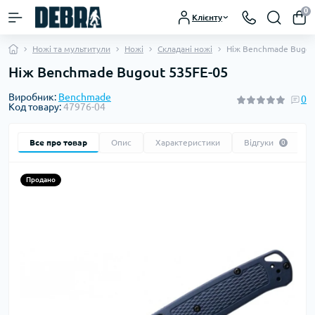
0
Клієнту
Ножі та мультитули
Ножі
Складані ножі
Ніж Benchmade Bugou
Ніж Benchmade Bugout 535FE-05
Виробник:
Benchmade
0
Код товару:
47976-04
Все про товар
Опис
Характеристики
Відгуки
0
Продано