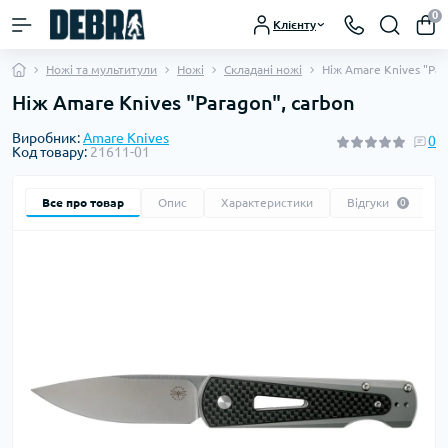
0
Клієнту
Ножі та мультитули
Ножі
Складані ножі
Ніж Amare Knives "Par
Ніж Amare Knives "Paragon", carbon
Виробник:
Amare Knives
0
Код товару:
21611-01
Все про товар
Опис
Характеристики
Відгуки
0