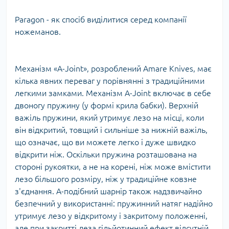
Paragon - як спосіб виділитися серед компанії
ножеманов.
Механізм «A-Joint», розроблений Amare Knives, має
кілька явних переваг у порівнянні з традиційними
легкими замками. Механізм A-Joint включає в себе
двоногу пружину (у формі крила бабки). Верхній
важіль пружини, який утримує лезо на місці, коли
він відкритий, товщий і сильніше за нижній важіль,
що означає, що ви можете легко і дуже швидко
відкрити ніж. Оскільки пружина розташована на
стороні рукоятки, а не на корені, ніж може вмістити
лезо більшого розміру, ніж у традиційне ковзне
з'єднання. А-подібний шарнір також надзвичайно
безпечний у використанні: пружинний натяг надійно
утримує лезо у відкритому і закритому положенні,
але при закритті леза гільйотинний ефект відсутній.