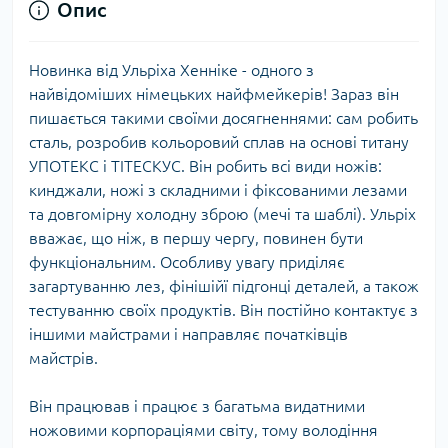
Опис
Новинка від Ульріха Хенніке - одного з
найвідоміших німецьких найфмейкерів! Зараз він
пишається такими своїми досягненнями: сам робить
сталь, розробив кольоровий сплав на основі титану
УПОТЕКС і ТІТЕСКУС. Він робить всі види ножів:
кинджали, ножі з складними і фіксованими лезами
та довгомірну холодну зброю (мечі та шаблі). Ульріх
вважає, що ніж, в першу чергу, повинен бути
функціональним. Особливу увагу приділяє
загартуванню лез, фінішійї підгонці деталей, а також
тестуванню своїх продуктів. Він постійно контактує з
іншими майстрами і направляє початківців
майстрів.
Він працював і працює з багатьма видатними
ножовими корпораціями світу, тому володіння