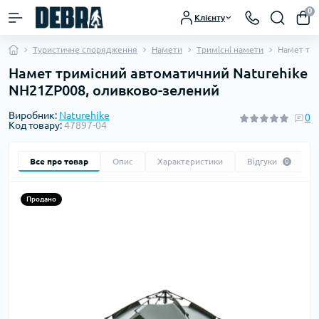
0
Клієнту
Туристичне спорядження
Намети
Тримісні намети
Намет три
Намет тримісний автоматичний Naturehike
NH21ZP008, оливково-зелений
Виробник:
Naturehike
0
Код товару:
47897-04
Все про товар
Опис
Характеристики
Відгуки
0
Продано