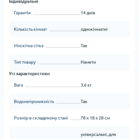
Індивідуальні
Гарантія
14 днів
Кількість кімнат
однокімнатні
Москітна сітка
Так
Тип товару
Намети
Усі характеристики
Вага
3.6 кг
Водонепроникність
Так
Розмір в складеному стані
78 х 18 х 28 см
універсальні, для