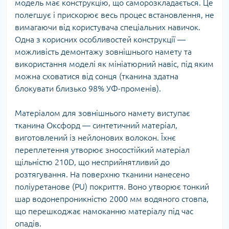
модель має конструкцію, що саморозкладається. Це
полегшує і прискорює весь процес встановлення, не
вимагаючи від користувача спеціальних навичок.
Одна з корисних особливостей конструкції —
можливість демонтажу зовнішнього намету та
використання моделі як мініатюрний навіс, під яким
можна сховатися від сонця (тканина здатна
блокувати близько 98% УФ-променів).
Матеріалом для зовнішнього намету виступає
тканина Оксфорд — синтетичний матеріал,
виготовлений із нейлонових волокон. Їхнє
переплетення утворює зносостійкий матеріал
щільністю 210D, що несприйнятливий до
розтягування. На поверхню тканини нанесено
поліуретанове (PU) покриття. Воно утворює тонкий
шар водонепроникністю 2000 мм водяного стовпа,
що перешкоджає намоканню матеріалу під час
опадів.