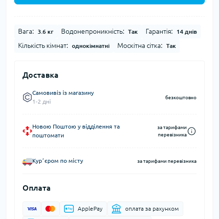
Вага:
Водонепроникність:
Гарантія:
3.6 кг
Так
14 днів
Кількість кімнат:
Москітна сітка:
однокімнатні
Так
Доставка
Самовивіз із магазину
безкоштовно
1-2 дні
Новою Поштою у відділення та
за тарифами
поштомати
перевізника
Курʼєром по місту
за тарифами перевізника
Оплата
ApplePay
оплата за рахунком