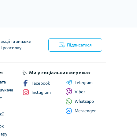
тупи
е спорядження
тузок
акції та знижки
Підписатися
Баули
il розсилку
Валізи
йності
Гаманці
Дорожні сумки
я
Ми у соціальних мережах
Замки та аксесуари для валіз
ата
Telegram
Facebook
Косметички
шукача
Viber
Instagram
Органайзери
т
Поясні сумки
Whatsapp
Сумки на кермо
Messenger
ої
Сумки на плече
Шопери
ок
Мішки для речей
вару