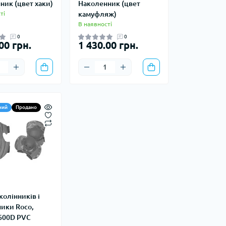
ник (цвет хаки)
Наколенник (цвет
ті
камуфляж)
Кавоварки кемпінгові
В наявності
а та контейнери
Казанки кемпінгові
Електричні грілки
0
0
Набори посуду кемпінгові
00 грн.
1 430.00 грн.
Хімічні грілки
Чайники кемпінгові
Туристичні газові плити
ний
Продано
Компаси
тні системи
Чохли для карт
води
колінників і
і води
ники Roco,
600D PVC