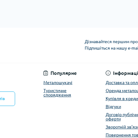
Кішки, льдос
истичні рушники
Льодоруби
Страхувальн
Сумки для мо
Дізнавайтеся першим про 
Підпишіться на нашу e-ma
Політика конфіденці
Популярне
Інформаці
Металошукачі
Доставка та опл
Туристичне
Оренда метало
спорядження
тів
Купівля в креди
Відгуки
Договір публічн
оферти
Зворотній зв’яз
Повернення то