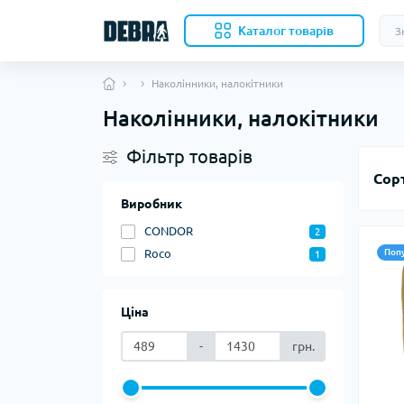
Каталог товарiв
Наколінники, налокітники
Наколінники, налокітники
Скл
Фільтр товарів
Нож
Сор
Кухо
Кол
Виробник
Акс
CONDOR
2
Ком
Наме
Roco
Поп
1
Вкл
Ціна
Бів
-
грн.
Под
Ков
Ком