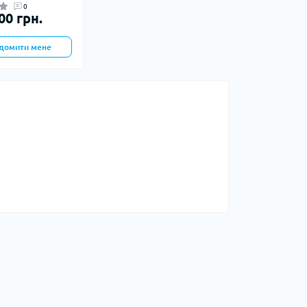
0
00 грн.
Запальнички
Кресала
домити мене
анки, чайники,
Сухе пальне
Штормові сірники
судочки
суари
ду
ки
ади
и, стакани
Снігоступи
Лавинне спорядження