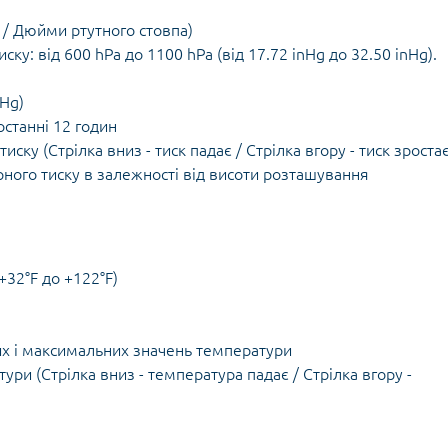
і / Дюйми ртутного стовпа)
у: від 600 hPa до 1100 hPa (від 17.72 inHg до 32.50 inHg).
nHg)
останні 12 годин
ку (Стрілка вниз - тиск падає / Стрілка вгору - тиск зростає
ого тиску в залежності від висоти розташування
 +32°F до +122°F)
их і максимальних значень температури
ри (Стрілка вниз - температура падає / Стрілка вгору -