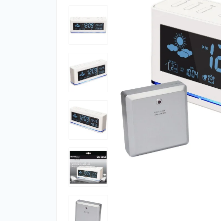
Фут
Кіло
Комп
Запч
Біот
Кем