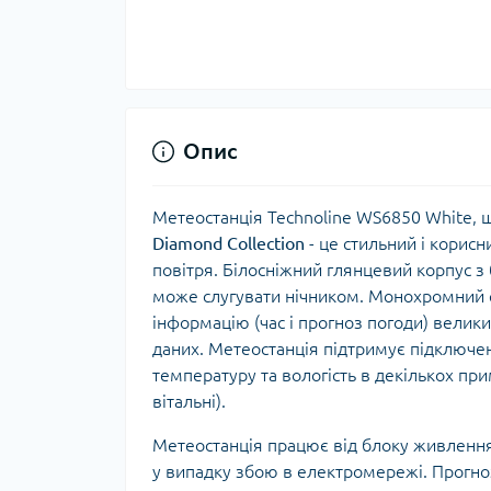
Тур
Опис
Метеостанція Technoline WS6850 White, щ
Diamond Collection
- це стильний і корисн
повітря. Білосніжний глянцевий корпус з
може слугувати нічником. Монохромний 
інформацію (час і прогноз погоди) велик
даних. Метеостанція підтримує підключе
температуру та вологість в декількох при
вітальні).
Метеостанція працює від блоку живлення 
у випадку збою в електромережі. Прогноз