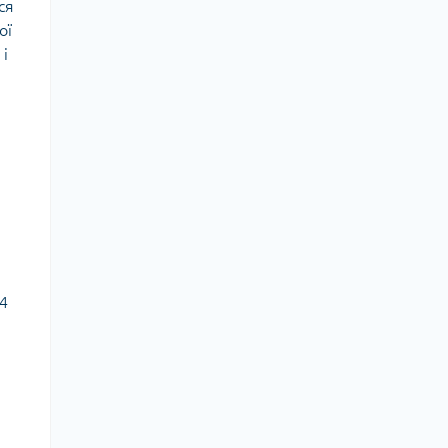
ся
ої
 і
24