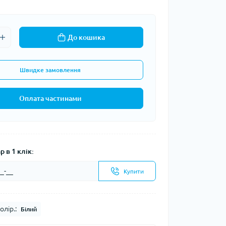
Кавоварки кемпінгові
а та контейнери
Казанки кемпінгові
Електричні грілки
До кошика
Набори посуду кемпінгові
Хімічні грілки
Чайники кемпінгові
Туристичні газові плити
Швидке замовлення
Оплата частинами
Компаси
тні системи
 в 1 клік:
Чохли для карт
Купити
води
і води
олір.:
Білий