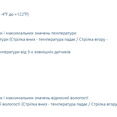
 -4°F до +122°F)
их і максимальних значень температури
ри (Стрілка вниз - температура падає / Стрілка вгору -
ператури від 3-х зовнішніх датчиків
х і максимальних значень відносної вологості
вологості (Стрілка вниз - температура падає / Стрілка вгору