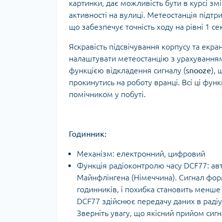
картинки, дає можливість бути в курсі з
активності на вулиці. Метеостанція підтр
що забезпечує точність ходу на рівні 1 се
Яскравість підсвічування корпусу та екра
налаштувати метеостанцію з урахуванням 
функцією відкладення сигналу (
snooze
),
прокинутись на роботу вранці. Всі ці фу
помічником у побуті.
Годинник:
Механізм: електронний, цифровий
Функція радіоконтролю часу DCF77: авт
Майнфлінгена (Німеччина). Сигнал форм
годинників, і похибка становить менше 
DCF77 здійснює передачу даних в радіус
Зверніть увагу, що якісний прийом сигн