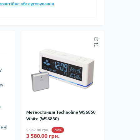
тупи
арантійне обслуговування
е спорядження
тузок
Баули
Валізи
Гаманці
у
Дорожні сумки
Замки та аксесуари для валіз
шу
Косметички
Органайзери
Поясні сумки
и
Сумки на кермо
Метеостанція Technoline WS6850
White (WS6850)
Сумки на плече
анні
Шопери
5 967.00 грн.
-40%
Мішки для речей
3 580.00 грн.