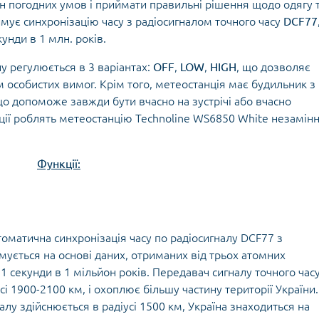
мін погодних умов і приймати правильні рішення щодо одягу 
имує синхронізацію часу з радіосигналом точного часу
DCF77
кунди в 1 млн. років.
ну регулюється в 3 варіантах:
OFF
,
LOW
,
HIGH
, що дозволяє
особистих вимог. Крім того, метеостанція має будильник з
 що допоможе завжди бути вчасно на зустрічі або вчасно
нкції роблять метеостанцію Technoline WS6850 White незамін
Функції:
оматична синхронізація часу по радіосигналу DCF77 з
ується на основі даних, отриманих від трьох атомних
1 секунди в 1 мільйон років. Передавач сигналу точного час
і 1900-2100 км, і охоплює більшу частину території України.
алу здійснюється в радіусі 1500 км, Україна знаходиться на