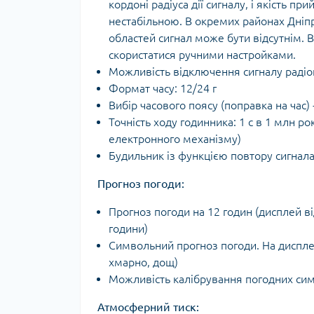
кордоні радіуса дії сигналу, і якість п
нестабільною. В окремих районах Дніпро
областей сигнал може бути відсутнім. 
скористатися ручними настройками.
Можливість відключення сигналу радіо
Формат часу: 12/24 г
Вибір часового поясу (поправка на час) 
Точність ходу годинника: 1 с в 1 млн рок
електронного механізму)
Будильник із функцією повтору сигнала
Прогноз погоди:
Прогноз погоди на 12 годин (дисплей в
години)
Символьний прогноз погоди. На дисплеї
хмарно, дощ)
Можливість калібрування погодних сим
Атмосферний тиск: