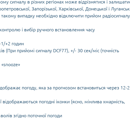
рийому сигналу в різних регіонах може відрізнятися і залишати
петровської, Запорізької, Харківської, Донецької і Луганськ
В такому випадку необхідно відключити прийом радіосигналу
контролю і вибір ручного встановлення часу
-1/+2 годин
ів (При прийомі сигналу DCF77), +/- 30 сек/міс (точність
 «snooze»
ідображає погоду, яка за прогнозом встановиться через 12-
 відображаються погодні іконки (ясно, мінлива хмарність,
волів згідно поточної погоди