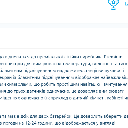
Кішки, льдос
Г
истичні рушники
Льодоруби
Страхувальн
Сумки для мо
о відноситься до преміальної лінійки виробника
Premium
ий пристрій для вимірювання температури, вологості та тиск
 блакитним підсвічуванням надає метеостанції вишуканості і
екран із блакитним підсвічуванням відображає найважливі
ими символами, що робить простішим навігацію і зчитування
ння до
трьох датчиків одночасно
, це дозволяє вимірювати
міщеннях одночасно (наприклад в дитячій кімнаті, кабінеті ч
та має відсік для двох батарейок. Це дозволить зберегти д
 погоди на 12-24 години, що відображається у вигляді