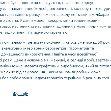
Кішки, льдос
аме з бука, поверхня шліфується, після чого корпус
истичні рушники
Льодоруби
 для надання необхідної довговічності, кольору та текстури
Страхувальн
ані для нашого ринку та мають шкалу не тільки в мілібарах
Сумки для мо
ного стовпа. У даній моделі використаний годинниковий
ових, настінних та настільних годинників Німеччини - компа
ler підкріплені п'ятирічною гарантією.
компанією у третьому поколінні, яка ось уже понад 50 рокі
 аналогових інтер'єрних барометрів, гігрометрів та
домашнього використання. Навіть в часи всесвітньої
осі розміщене виключно в Німеччині, в селищі Кройцвертгай
мпанію можна назвати крафтовим виробником, який виготов
виключно під замовлення. Таким чином виробник може
та без побоювання надати
гарантію терміном 5 років
на свої
Функції: