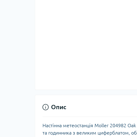
Тер
Тер
Тер
Запч
тер
Опис
Гігі
Настінна метеостанція Moller 204982 Oak
Дог
та годинника з великим циферблатом, об'
сон