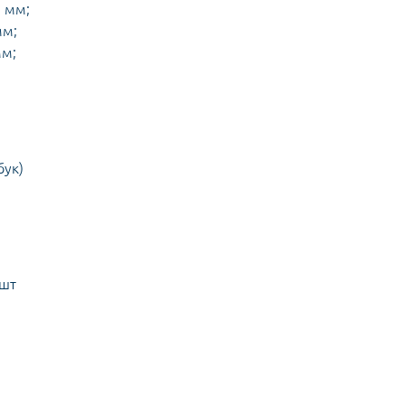
5 мм;
мм;
мм;
бук)
 шт