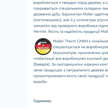
виробляється з твердих порід дерева, а с
Тур
покривається спеціальними складами лаку
деревини дубу. Барометри Moller адаптов
(гектопаскалях), але й у міліметрах ртут
механізм від провідного виробника підлог
Hermle. Якість та надійність продукції Mol
Moller Therm GMbH є сімейною 
спеціалізується на виробництві
термометрів, призначених для 
глобалізації все виробництво компанії д
(Баварія). За сьогоднішніми мірками ко
свою продукцію з натурального дерева 
проконтролювати якість своєї продукції 
вироби.
Годинник: