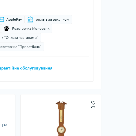
Запальнички
Кресала
ApplePay
оплата за рахунком
анки, чайники,
Сухе пальне
Розстрочка Monobank
Штормові сірники
судочки
нк "Оплата частинами"
суари
розстрочка "Приватбанк"
ду
ки
арантійне обслуговування
ади
и, стакани
Снігоступи
етра
Лавинне спорядження