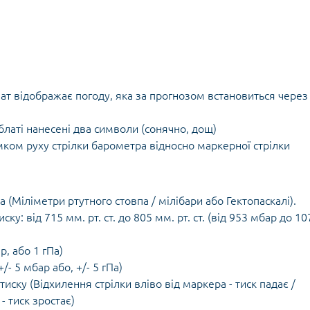
ат відображає погоду, яка за прогнозом встановиться через 
латі нанесені два символи (сонячно, дощ)
ком руху стрілки барометра відносно маркерної стрілки
Па (Міліметри ртутного стовпа / мілібари або Гектопаскалі).
: від 715 мм. рт. ст. до 805 мм. рт. ст. (від 953 мбар до 10
р, або 1 гПа)
+/- 5 мбар або, +/- 5 гПа)
ску (Відхилення стрілки вліво від маркера - тиск падає /
- тиск зростає)