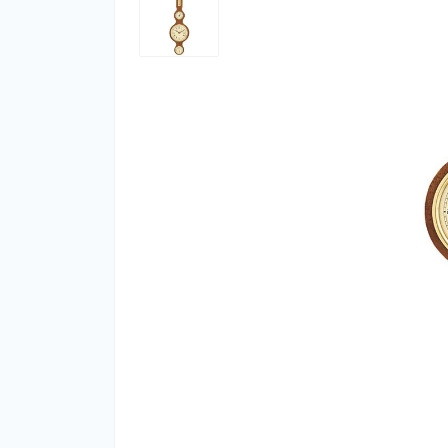
Фут
Кіло
Комп
Запч
Біот
Кем