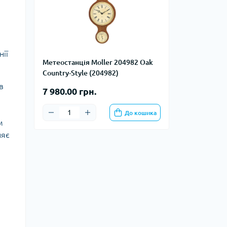
тупи
е спорядження
тузок
нії
Метеостанція Moller 204982 Oak
Country-Style (204982)
Баули
в
7 980.00 грн.
Валізи
Гаманці
До кошика
Дорожні сумки
м
Замки та аксесуари для валіз
ляє
Косметички
Органайзери
Поясні сумки
Сумки на кермо
Сумки на плече
Шопери
Мішки для речей