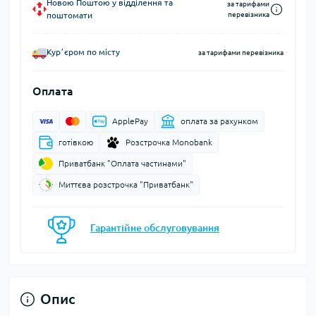
Новою Поштою у відділення та
за тарифами
поштомати
перевізника
Курʼєром по місту
за тарифами перевізника
Оплата
ApplePay
оплата за рахунком
готівкою
Розстрочка Monobank
Приватбанк "Оплата частинами"
Миттєва розстрочка "Приватбанк"
Гарантійне обслуговування
Опис