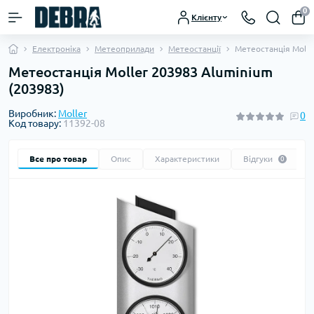
0
Клієнту
Електроніка
Метеоприлади
Метеостанції
Метеостанція Molle
Метеостанція Moller 203983 Aluminium
(203983)
Виробник:
Moller
0
Код товару:
11392-08
Все про товар
Опис
Характеристики
Відгуки
0