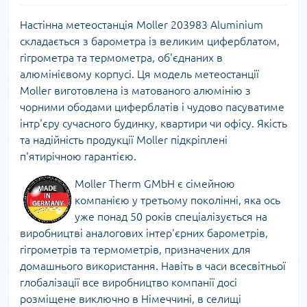
Настінна метеостанція Moller 203983 Aluminium
складається з барометра із великим циферблатом,
гігрометра та термометра, об'єднаних в
алюмінієвому корпусі. Ця модель метеостанції
Moller виготовлена із матованого алюмінію з
чорними ободами циферблатів і чудово пасуватиме
інтр'єру сучасного будинку, квартири чи офісу. Якість
та надійність продукції Moller підкріплені
п'ятирічною гарантією.
Moller Therm GMbH є сімейною
компанією у третьому поколінні, яка ось
уже понад 50 років спеціалізується на
виробництві аналогових інтер'єрних барометрів,
гігрометрів та термометрів, призначених для
домашнього використання. Навіть в часи всесвітньої
глобалізації все виробництво компанії досі
розміщене виключно в Німеччині, в селищі