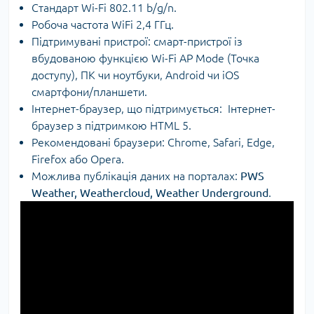
Стандарт Wi-Fi 802.11 b/g/n.
Робоча частота WiFi 2,4 ГГц.
Підтримувані пристрої: смарт-пристрої із
вбудованою функцією Wi-Fi AP Mode (Точка
доступу), ПК чи ноутбуки, Android чи iOS
смартфони/планшети.
Інтернет-браузер, що підтримується: Інтернет-
браузер з підтримкою HTML 5.
Рекомендовані браузери: Chrome, Safari, Edge,
Firefox або Opera.
Можлива публікація даних на порталах:
PWS
Weather, Weathercloud, Weather Underground
.