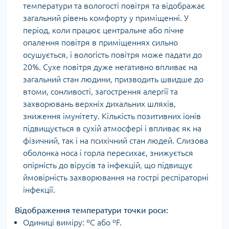
температури та вологості повітря та відображає
загальний рівень комфорту у приміщенні. У
період, коли працює центральне або пічне
опалення повітря в приміщеннях сильно
осушується, і вологість повітря може падати до
20%. Сухе повітря дуже негативно впливає на
загальний стан людини, призводить швидше до
втоми, сонливості, загострення алергії та
захворювань верхніх дихальних шляхів,
зниження імунітету. Кількість позитивних іонів
підвищується в сухій атмосфері і впливає як на
фізичний, так і на психічний стан людей. Слизова
оболонка носа і горла пересихає, знижується
опірність до вірусів та інфекцій, що підвищує
ймовірність захворювання на гострі респіраторні
інфекції.
Відображення температури точки роси:
Одиниці виміру: ºС або ºF.