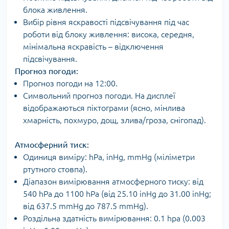
блока живлення.
Вибір рівня яскравості підсвічування під час
роботи від блоку живлення: висока, середня,
мінімальна яскравість – відключення
підсвічування.
Прогноз погоди:
Прогноз погоди на 12:00.
Символьний прогноз погоди. На дисплеї
відображаються піктограми (ясно, мінлива
хмарність, похмуро, дощ, злива/гроза, снігопад).
Атмосферний тиск:
Одиниця виміру: hPa, inHg, mmHg (міліметри
ртутного стовпа).
Діапазон вимірювання атмосферного тиску: від
540 hPa до 1100 hPa (від 25.10 inHg до 31.00 inHg;
від 637.5 mmHg до 787.5 mmHg).
Роздільна здатність вимірювання: 0.1 hpa (0.003