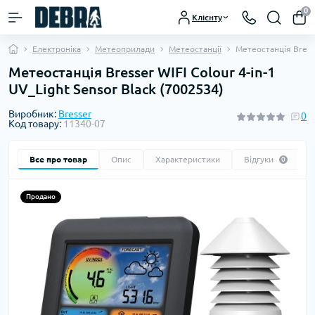
0
Клієнту
Електроніка
Метеоприлади
Метеостанції
Метеостанція Bresse
Метеостанція Bresser WIFI Colour 4-in-1
UV_Light Sensor Black (7002534)
Виробник:
Bresser
0
Код товару:
11340-07
Все про товар
Опис
Характеристики
Відгуки
0
Продано