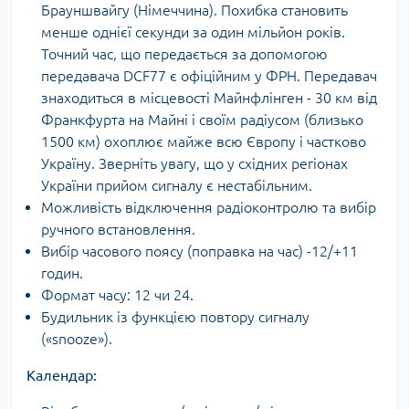
Брауншвайгу (Німеччина). Похибка становить
менше однієї секунди за один мільйон років.
Точний час, що передається за допомогою
передавача DCF77 є офіційним у ФРН. Передавач
знаходиться в місцевості Майнфлінген - 30 км від
Франкфурта на Майні і своїм радіусом (близько
1500 км) охоплює майже всю Європу і частково
Україну. Зверніть увагу, що у східних регіонах
України прийом сигналу є нестабільним.
Можливість відключення радіоконтролю та вибір
ручного встановлення.
Вибір часового поясу (поправка на час) -12/+11
годин.
Формат часу: 12 чи 24.
Будильник із функцією повтору сигналу
(«snooze»).
Календар: