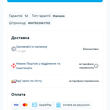
Гарантія:
Тип гарантії:
12
Магазин
Штрихкод:
4007922061702
Доставка
Самовивіз із магазину
безкоштовно
1-2 дні
Новою Поштою у відділення та
за тарифами
поштомати
перевізника
Курʼєром по місту
за тарифами перевізника
Оплата
ApplePay
оплата за рахунком