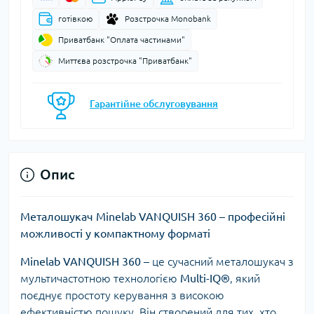
готівкою
Розстрочка Monobank
Приватбанк "Оплата частинами"
Миттєва розстрочка "Приватбанк"
Гарантійне обслуговування
Опис
Металошукач Minelab VANQUISH 360 – професійні
можливості у компактному форматі
Minelab VANQUISH 360
– це сучасний металошукач з
мультичастотною технологією
Multi-IQ®
, який
поєднує простоту керування з високою
ефективністю пошуку. Він створений для тих, хто