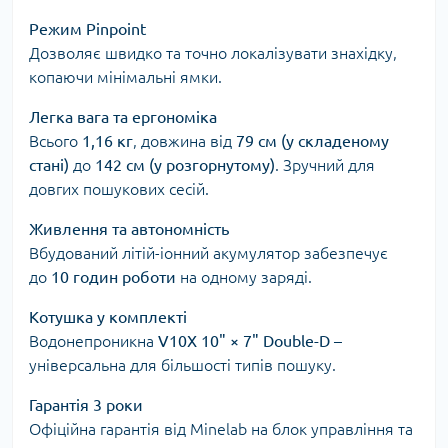
Режим Pinpoint
Дозволяє швидко та точно локалізувати знахідку,
копаючи мінімальні ямки.
Легка вага та ергономіка
Всього
1,16 кг
, довжина від
79 см (у складеному
стані)
до
142 см (у розгорнутому)
. Зручний для
довгих пошукових сесій.
Живлення та автономність
Вбудований літій-іонний акумулятор забезпечує
до
10 годин роботи
на одному заряді.
Котушка у комплекті
Водонепроникна
V10X 10" × 7" Double-D
–
універсальна для більшості типів пошуку.
Гарантія 3 роки
Офіційна гарантія від Minelab на блок управління та