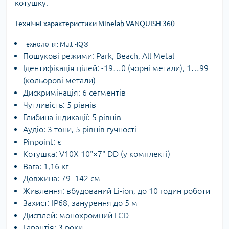
котушку.
Технічні характеристики Minelab VANQUISH 360
Технологія:
Multi-IQ®
Пошукові режими:
Park, Beach, All Metal
Ідентифікація цілей:
-19…0 (чорні метали), 1…99
(кольорові метали)
Дискримінація:
6 сегментів
Чутливість:
5 рівнів
Глибина індикації:
5 рівнів
Аудіо:
3 тони, 5 рівнів гучності
Pinpoint:
є
Котушка:
V10X 10"×7" DD (у комплекті)
Вага:
1,16 кг
Довжина:
79–142 см
Живлення:
вбудований Li-ion, до 10 годин роботи
Захист:
IP68, занурення до 5 м
Дисплей:
монохромний LCD
Гарантія:
3 роки