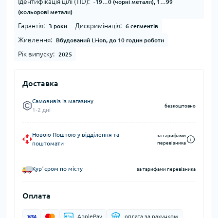
Ідентифікація цілі (TID):
-19…0 (чорні метали), 1…99
(кольорові метали)
Гарантія:
Дискримінація:
3 роки
6 сегментів
Живлення:
Вбудований Li-ion, до 10 годин роботи
Рік випуску:
2025
Доставка
Самовивіз із магазину
безкоштовно
1-2 дні
Новою Поштою у відділення та
за тарифами
поштомати
перевізника
Курʼєром по місту
за тарифами перевізника
Оплата
ApplePay
оплата за рахунком