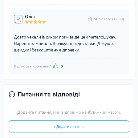
Олег
24 лютого (17:39)
Довго чекали із сином поки виде цей металошукач.
Нарешті замовили. В очікуванні доставки. Дякую за
швидку і безкоштовну відправку.
Відгук був корисний?
0
Питання та відповіді
Додайте питання, і ми відповімо найближчим часом.
+ Додати питання