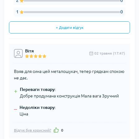
2
0
1
0
+ Додати відгук
Вітя
02 травня (17:47)
Взяв для сина цей металошукач, тепер грядкам спокою
не дає.
Переваги товару:
+
Добре продумана конструкція Мала вага Зручний
Недоліки товару:
–
Ціна
Відгук був корисний?
0