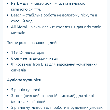
Park
– для міських зон і місць із великою
кількістю сміття.
Beach
– стабільна робота на вологому піску та в
солоній воді.
All Metal
– максимальне охоплення для всіх типів
металів.
Точне розпізнавання цілей
119 ID-індикаторів
6 сегментів дискримінації
Фіксований Iron Bias для відсікання «сміттєвих»
сигналів
Аудіо та чутливість
5 рівнів гучності
3 тони (низький, середній, високий) для чіткої
ідентифікації цілей
5 рівнів чутливості для роботи в будь-яких умовах