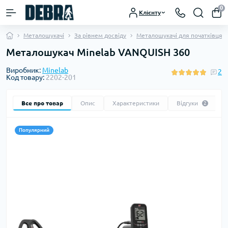
0
Клієнту
Металошукачі
За рівнем досвіду
Металошукачі для початківця
Металошукач Minelab VANQUISH 360
Виробник:
Minelab
2
Код товару:
2202-201
Все про товар
Опис
Характеристики
Відгуки
2
Популярний