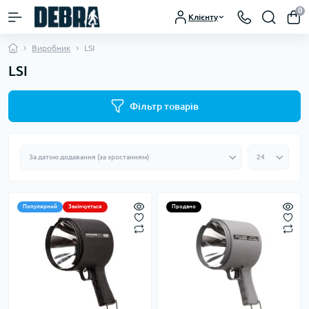
0
Клієнту
Виробник
LSI
LSI
Фільтр товарів
Популярний
Закінчується
Продано