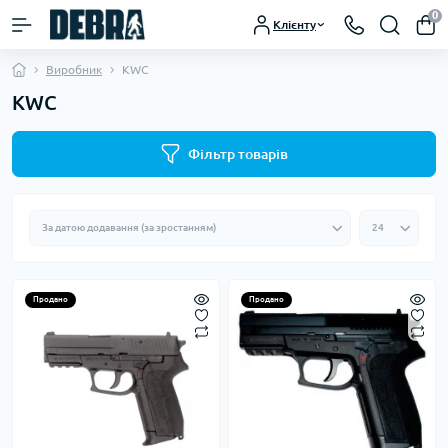
0
Клієнту
Виробник
KWC
KWC
Фільтр товарів
Продано
Продано