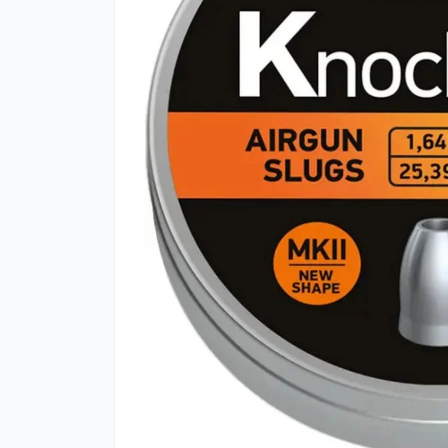
Фут
Кіло
Комп
Запч
Біот
Кем