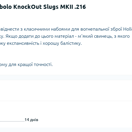
Кішки, льдос
bolo KnockOut Slugs MKII .216
истичні рушники
Льодоруби
Страхувальн
Сумки для мо
іввіднести з класичними набоями для вогнепальної зброї Hol
ку. Якщо додати до цього матеріал - м'який свинець, з якого
ку експансивність і хорошу балістику.
му для кращої точності.
14 днів