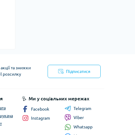
акції та знижки
Підписатися
il розсилку
йності
я
Ми у соціальних мережах
ата
Telegram
Facebook
шукача
Viber
Instagram
т
Whatsapp