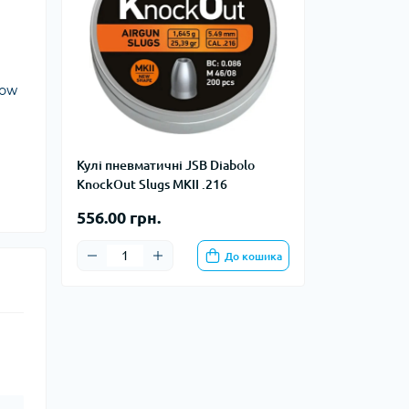
тупи
е спорядження
тузок
low
Баули
Валізи
Кулі пневматичні JSB Diabolo
KnockOut Slugs MKII .216
Гаманці
Дорожні сумки
556.00 грн.
Замки та аксесуари для валіз
Косметички
До кошика
Органайзери
Поясні сумки
Сумки на кермо
Сумки на плече
Шопери
Мішки для речей