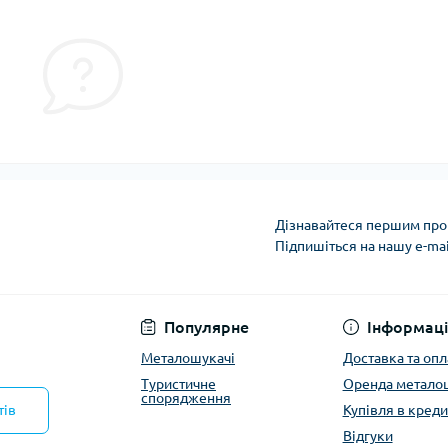
Дізнавайтеся першим про 
Підпишіться на нашу e-ma
Політика конфіденці
Популярне
Інформаці
Металошукачі
Доставка та опл
Туристичне
Оренда метало
спорядження
тів
Купівля в креди
Відгуки