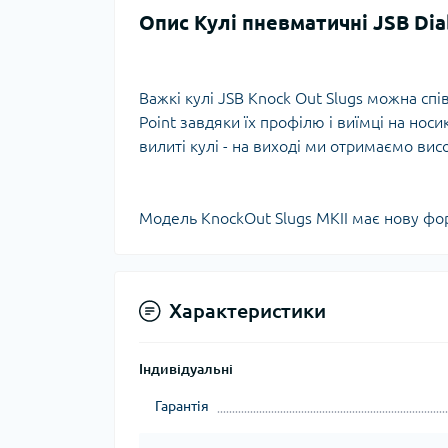
Опис Кулі пневматичні JSB Dia
Тур
Важкі кулі JSB Knock Out Slugs можна сп
Point завдяки їх профілю і виїмці на носи
вилиті кулі - на виході ми отримаємо висо
Модель KnockOut Slugs MKII має нову фор
Характеристики
Індивідуальні
Гарантія