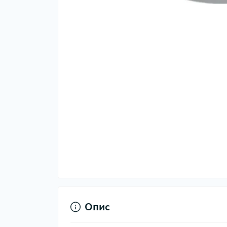
Тер
Тер
Тер
Запч
тер
Гігі
Опис
Дог
сон