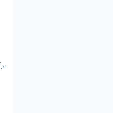
Сумки господарські
,
1,35