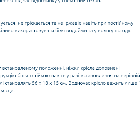
ню під час відпочинку у спекотний сезон.
ться, не тріскається та не іржавіє навіть при постійному
міливо використовувати біля водойми та у вологу погоду.
 у встановленому положенні, ніжки крісла доповнені
укцію більш стійкою навіть у разі встановлення на нерівній
лі становлять 56 х 18 х 15 см. Водночас крісло важить лише 
 місце.