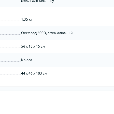
Меблі для кемпінгу
1.35 кг
Оксфорд 600D, сітка, алюміній
56 х 18 х 15 см
Крісла
44 х 46 х 103 см