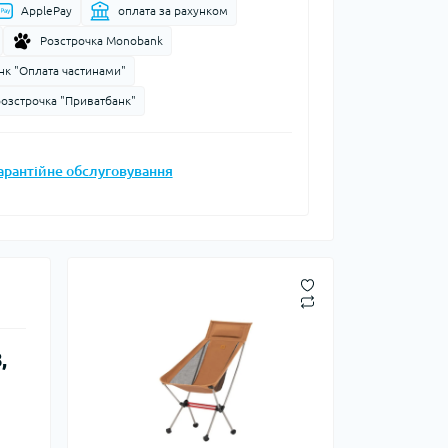
ApplePay
оплата за рахунком
Запальнички
Розстрочка Monobank
Кресала
нк "Оплата частинами"
анки, чайники,
Сухе пальне
Штормові сірники
розстрочка "Приватбанк"
судочки
суари
арантійне обслуговування
ду
ки
ади
и, стакани
,
Снігоступи
Лавинне спорядження