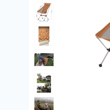
Фут
Кіло
Комп
Запч
Біот
Кем