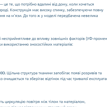
Кішки, льдос
— це те, що потрібно вдалині від дому, коли хочеться
истичні рушники
Льодоруби
ироді. Конструкція має високу спинку, забезпечуючи повну
Страхувальн
ня на м'язи. До того ж у моделі передбачена невелика
Сумки для мо
і несприйнятливе до впливу зовнішніх факторів (УФ-промен
и використанню зносостійких матеріалів:
00D.
Щільна структура тканини запобігає появі розривів та
очищається та зберігає відтінок під час тривалої експлуатац
ь циркуляцію повітря між тілом та матеріалом,