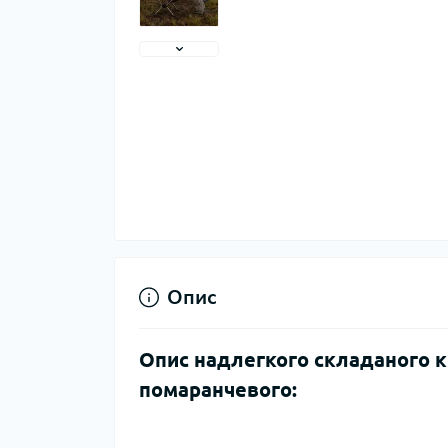
Тер
Тер
Тер
Запч
тер
Опис
Опис надлегкого складаного кр
помаранчевого:
Гігі
Дог
сон