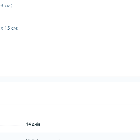
03 см;
х 15 см;
14 днів