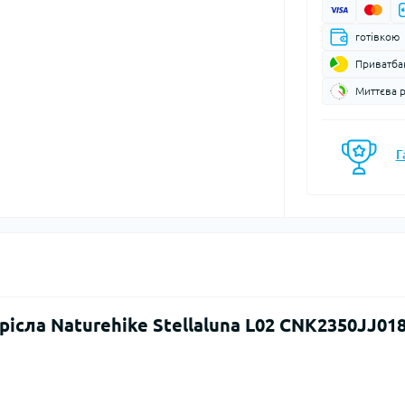
моси
Кавоварки
Газові балони
готівкою
мочашки
Казанки
Газові пальники
Приватба
мопляшки
Каструлі, каз
Газові різаки
кавоварки
астини та аксесуари для
Миттєва 
Мультипаливні пальники
мопосуду
Контейнери, 
Системи приготування їжі
Кухонні аксе
Спиртові пальники
Г
Миски
Запчастини, аксесуари,
Набори посу
комплектуючі до пальників
Обробні дош
та балонів
Сковорідки
Столові прил
Чайники
Чашки, кружк
ісла Naturehike Stellaluna L02 CNK2350JJ018
єнічні засоби
Блок-ролики
ляд за шкірою та
Гаки
цезахисні засоби