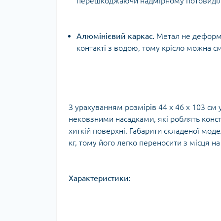
перешкоджаючи надмірному потовиділен
Алюмінієвий каркас.
Метал не деформує
контакті з водою, тому крісло можна с
З урахуванням розмірів 44 х 46 х 103 см
нековзними насадками, які роблять констр
хиткій поверхні. Габарити складеної моде
кг, тому його легко переносити з місця на
Характеристики: