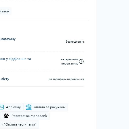
Кавоварки кемпінгові
газин
а та контейнери
Казанки кемпінгові
Електричні грілки
Набори посуду кемпінгові
Хімічні грілки
Чайники кемпінгові
Туристичні газові плити
 магазину
безкоштовно
ю у відділення та
за тарифами
перевізника
 місту
Компаси
за тарифами перевізника
тні системи
Чохли для карт
води
ApplePay
оплата за рахунком
і води
Розстрочка Monobank
нк "Оплата частинами"