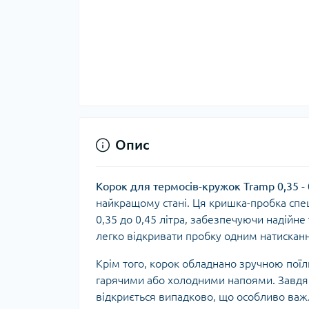
Тер
Тер
Тер
Запч
тер
Опис
Корок для термосів-кружок Tramp 0,35 - 
найкращому стані. Ця кришка-пробка спе
0,35 до 0,45 літра, забезпечуючи надійне
легко відкривати пробку одним натискан
Крім того, корок обладнано зручною пої
Гігі
гарячими або холодними напоями. Завдяк
Дог
відкриється випадково, що особливо важл
сон