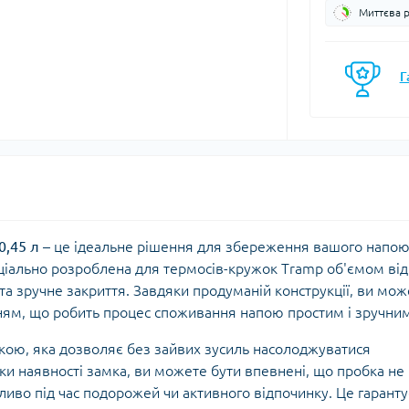
Миттєва 
моси
Кавоварки
Газові балони
мочашки
Казанки
Газові пальники
мопляшки
Каструлі, каз
Г
Газові різаки
кавоварки
астини та аксесуари для
Мультипаливні пальники
мопосуду
Контейнери, 
Системи приготування їжі
Кухонні аксе
Спиртові пальники
Миски
Запчастини, аксесуари,
Набори посу
комплектуючі до пальників
Обробні дош
та балонів
Сковорідки
0,45 л
– це ідеальне рішення для збереження вашого напою
Столові прил
ціально розроблена для термосів-кружок Tramp об'ємом від
Чайники
 та зручне закриття. Завдяки продуманій конструкції, ви мо
Чашки, кружк
ням, що робить процес споживання напою простим і зручним
лкою, яка дозволяє без зайвих зусиль насолоджуватися
єнічні засоби
Блок-ролики
и наявності замка, ви можете бути впевнені, що пробка не
ляд за шкірою та
Гаки
иво під час подорожей чи активного відпочинку. Це гаранту
цезахисні засоби