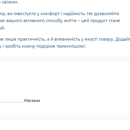
Кішки, льдос
– свіжим.
истичні рушники
Льодоруби
, ви інвестуєте у комфорт і надійність. Не дозволяйте
Страхувальн
ас вашого активного способу життя – цей продукт стане
Сумки для мо
ді.
 лише практичність, а й впевненість у якості товару. Додай
ку і зробіть кожну подорож приємнішою!
Магазин