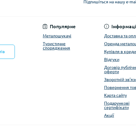
Підпишіться на нашу e-ma
Політика конфіденці
Популярне
Інформаці
Металошукачі
Доставка та опл
Туристичне
Оренда метало
спорядження
тів
Купівля в креди
Відгуки
Договір публічн
оферти
Зворотній зв’яз
Повернення то
Карта сайту
Подарункові
сертифікати
Акції