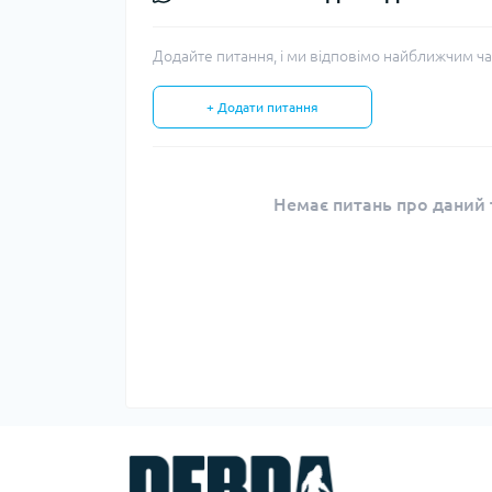
Додайте питання, і ми відповімо найближчим ча
+ Додати питання
Немає питань про даний т