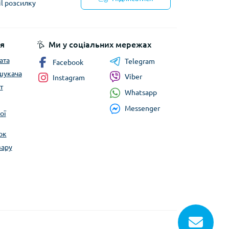
il розсилку
йності
я
Ми у соціальних мережах
ата
Telegram
Facebook
шукача
Viber
Instagram
т
Whatsapp
Messenger
ої
ок
вару