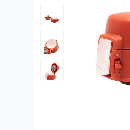
Фут
Кіло
Комп
Запч
Біот
Кем