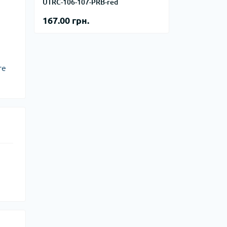
тупи
UTRC-106-107-PRB-red
167.00 грн.
е спорядження
тузок
те
Баули
Валізи
Гаманці
Дорожні сумки
Замки та аксесуари для валіз
Косметички
Органайзери
Поясні сумки
Сумки на кермо
Сумки на плече
Шопери
Мішки для речей