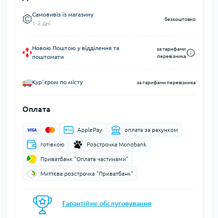
Самовивіз із магазину
безкоштовно
1-2 дні
Новою Поштою у відділення та
за тарифами
поштомати
перевізника
Курʼєром по місту
за тарифами перевізника
Оплата
ApplePay
оплата за рахунком
готівкою
Розстрочка Monobank
Приватбанк "Оплата частинами"
Миттєва розстрочка "Приватбанк"
Гарантійне обслуговування