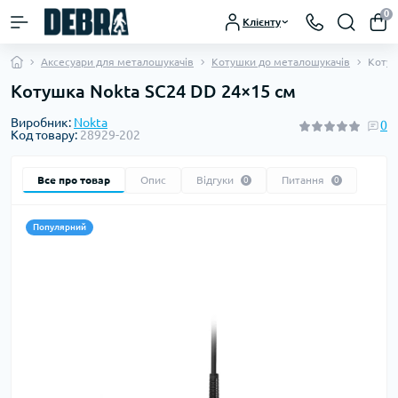
0
Клієнту
Аксесуари для металошукачів
Котушки до металошукачів
Котуш
Котушка Nokta SC24 DD 24×15 см
Виробник:
Nokta
0
Код товару:
28929-202
Все про товар
Опис
Відгуки
Питання
0
0
Популярний