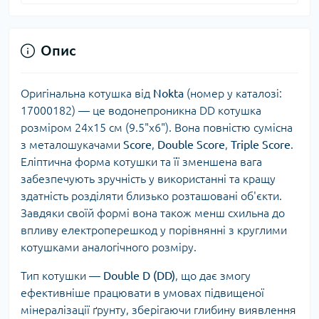
Опис
Оригінальна котушка від
Nokta
(номер у каталозі:
17000182) — це водонепроникна DD котушка
розміром 24x15 см (9.5"x6"). Вона повністю сумісна
з металошукачами
Score
,
Double Score
,
Triple Score
.
Еліптична форма котушки та її зменшена вага
забезпечують зручність у використанні та кращу
здатність розділяти близько розташовані об'єкти.
Завдяки своїй формі вона також менш схильна до
впливу електроперешкод у порівнянні з круглими
котушками аналогічного розміру.
Тип котушки —
Double D (DD)
, що дає змогу
ефективніше працювати в умовах підвищеної
мінералізації ґрунту, зберігаючи глибину виявлення