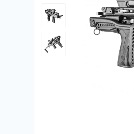
Фут
Кіло
Комп
Запч
Біот
Кем