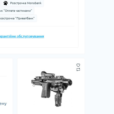
Розстрочка Monobank
Запальнички
нк "Оплата частинами"
Кресала
розстрочка "Приватбанк"
анки, чайники,
Сухе пальне
Штормові сірники
судочки
арантійне обслуговування
суари
ду
ки
ади
и, стакани
Снігоступи
тему
Лавинне спорядження