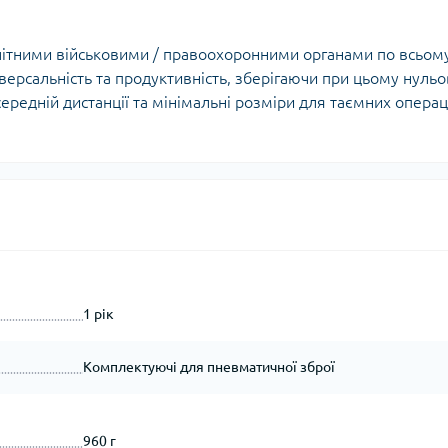
Кішки, льдос
истичні рушники
Льодоруби
Страхувальн
літними військовими / правоохоронними органами по всьом
іверсальність та продуктивність, зберігаючи при цьому нуль
Сумки для мо
ередній дистанції та мінімальні розміри для таємних операц
1 рік
Комплектуючі для пневматичної зброї
960 г