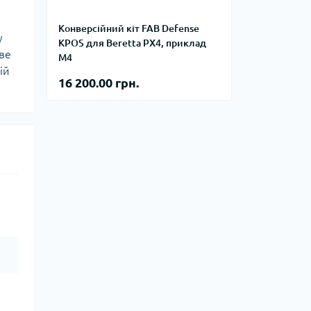
тупи
Конверсійний кіт FAB Defense
е спорядження
у
KPOS для Beretta PX4, приклад
ове
тузок
М4
ій
16 200.00 грн.
Баули
Валізи
Гаманці
Дорожні сумки
Замки та аксесуари для валіз
Косметички
Органайзери
Поясні сумки
Сумки на кермо
Сумки на плече
Шопери
Мішки для речей