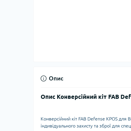
Тер
Тер
Тер
Запч
тер
Опис
Опис Конверсійний кіт FAB De
Гігі
Конверсійний кіт FAB Defense KPOS для B
Дог
індивідуального захисту та зброї для спе
сон