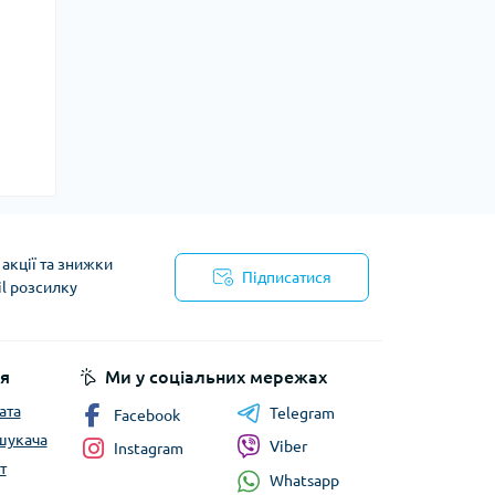
акції та знижки
Підписатися
il розсилку
йності
я
Ми у соціальних мережах
ата
Telegram
Facebook
шукача
Viber
Instagram
т
Whatsapp