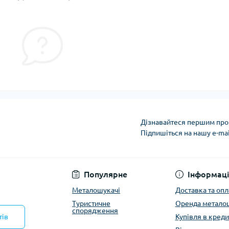
Дізнавайтеся першим про 
Підпишіться на нашу e-ma
Політика конфіденці
Популярне
Інформаці
Металошукачі
Доставка та опл
Туристичне
Оренда метало
спорядження
тів
Купівля в креди