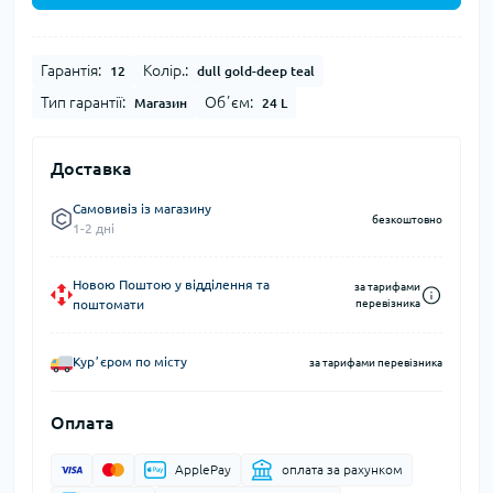
Гарантія:
Колір.:
12
dull gold-deep teal
Тип гарантії:
Обʼєм:
Магазин
24 L
Доставка
Самовивіз із магазину
безкоштовно
1-2 дні
Новою Поштою у відділення та
за тарифами
поштомати
перевізника
Курʼєром по місту
за тарифами перевізника
Оплата
ApplePay
оплата за рахунком