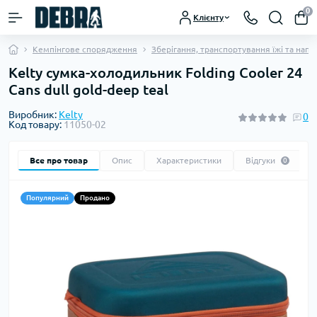
0
Клієнту
Кемпінгове спорядження
Зберігання, транспортування їжі та напо
Kelty сумка-холодильник Folding Cooler 24
Cans dull gold-deep teal
Виробник:
Kelty
0
Код товару:
11050-02
Все про товар
Опис
Характеристики
Відгуки
0
Популярний
Продано