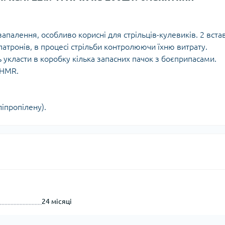
Кішки, льдос
истичні рушники
Льодоруби
Страхувальн
запалення, особливо корисні для стрільців-кулевиків. 2 вста
Сумки для мо
атронів, в процесі стрільби контролюючи їхню витрату.
 укласти в коробку кілька запасних пачок з боєприпасами.
 HMR.
ліпропілену).
24 місяці