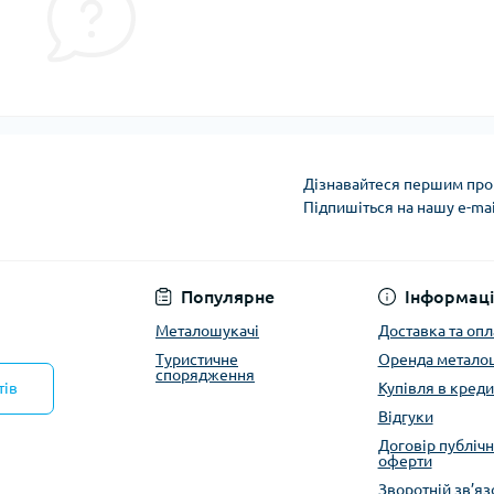
Дізнавайтеся першим про 
Підпишіться на нашу e-ma
Політика конфіденці
Популярне
Інформаці
Металошукачі
Доставка та опл
Туристичне
Оренда метало
спорядження
тів
Купівля в креди
Відгуки
Договір публічн
оферти
Зворотній зв’яз