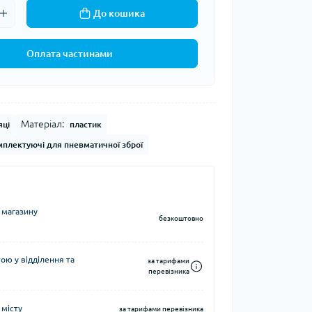
До кошика
Кавоварки кемпінгові
а та контейнери
Казанки кемпінгові
Електричні грілки
Оплата частинами
Набори посуду кемпінгові
Хімічні грілки
Чайники кемпінгові
Туристичні газові плити
Матеріал:
яці
пластик
плектуючі для пневматичної зброї
Компаси
тні системи
Чохли для карт
 магазину
безкоштовно
води
ю у відділення та
за тарифами
і води
перевізника
 місту
за тарифами перевізника