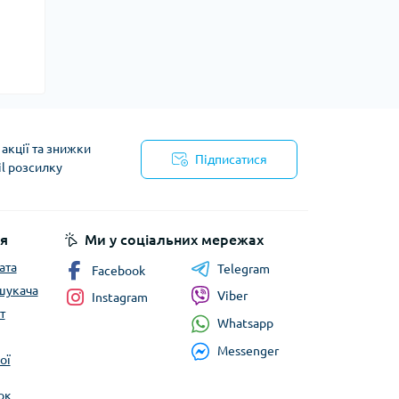
акції та знижки
Підписатися
il розсилку
йності
я
Ми у соціальних мережах
ата
Telegram
Facebook
шукача
Viber
Instagram
т
Whatsapp
Messenger
ої
ок