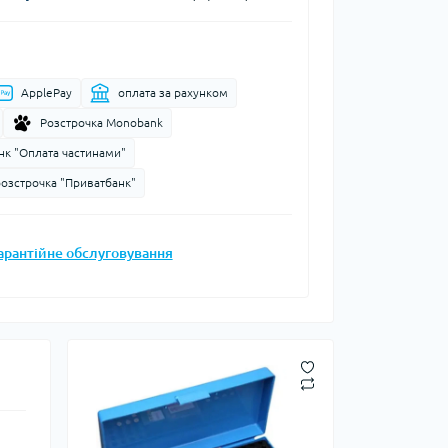
Запальнички
Кресала
анки, чайники,
Сухе пальне
ApplePay
оплата за рахунком
Штормові сірники
судочки
Розстрочка Monobank
суари
нк "Оплата частинами"
розстрочка "Приватбанк"
ду
ки
арантійне обслуговування
ади
и, стакани
Снігоступи
Лавинне спорядження