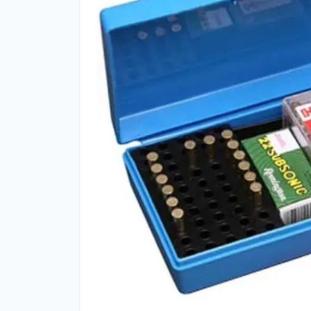
Фут
Кіло
Комп
Запч
Біот
Кем