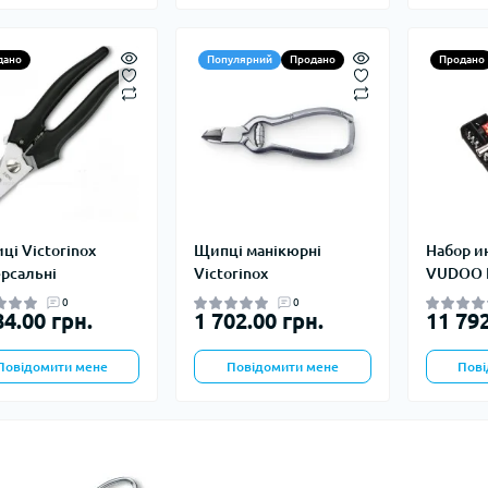
дано
Популярний
Продано
Продано
ці Victorinox
Щипці манікюрні
Набор и
ерсальні
Victorinox
VUDOO F
0
0
84.00 грн.
1 702.00 грн.
11 792
Повідомити мене
Повідомити мене
Пові