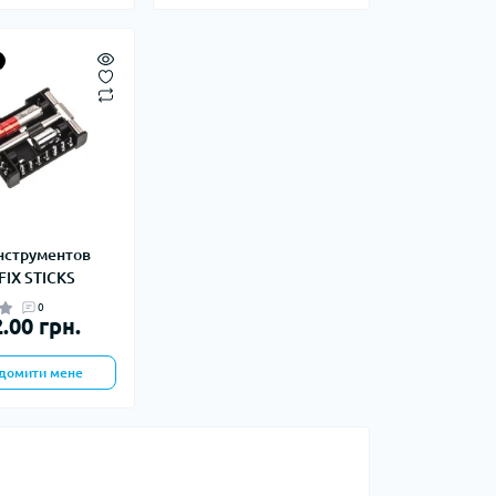
Сумки господарські
нструментов
IX STICKS
0
.00 грн.
домити мене