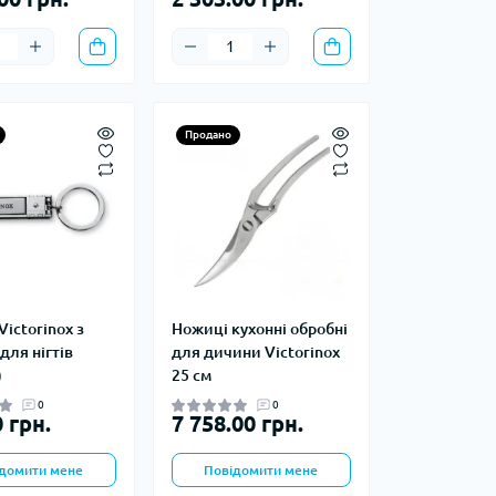
тупи
е спорядження
тузок
Продано
Баули
Валізи
Гаманці
Дорожні сумки
Замки та аксесуари для валіз
Косметички
Victorinox з
Ножиці кухонні обробні
Органайзери
для нігтів
для дичини Victorinox
Поясні сумки
)
25 см
Сумки на кермо
0
0
 грн.
7 758.00 грн.
Сумки на плече
Шопери
домити мене
Повідомити мене
Мішки для речей