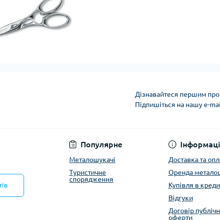
Дізнавайтеся першим про 
Підпишіться на нашу e-ma
Політика конфіденці
Популярне
Інформаці
Металошукачі
Доставка та опл
Туристичне
Оренда метало
спорядження
тів
Купівля в креди
Відгуки
Договір публічн
оферти