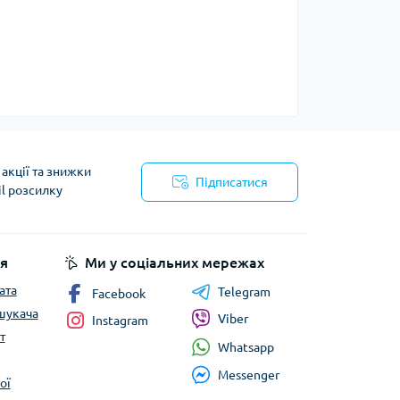
акції та знижки
Підписатися
il розсилку
йності
я
Ми у соціальних мережах
ата
Telegram
Facebook
шукача
Viber
Instagram
т
Whatsapp
Messenger
ої