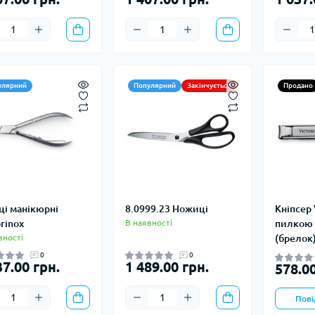
Кішки, льдос
истичні рушники
Льодоруби
Страхувальн
Сумки для мо
улярний
Популярний
Закінчується
Продано
і манікюрні
8.0999.23 Ножиці
Кніпсер 
rinox
В наявності
пилкою 
вності
(брелок
0
0
37.00 грн.
1 489.00 грн.
578.00
Пові